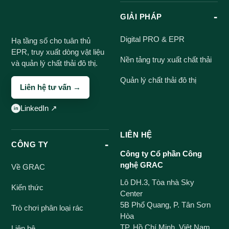
GIẢI PHÁP
Digital PRO & EPR
Hạ tầng số cho tuân thủ
EPR, truy xuất dòng vật liệu
Nền tảng truy xuất chất thải
và quản lý chất thải đô thị.
Quản lý chất thải đô thị
Liên hệ tư vấn →
LinkedIn ↗
LIÊN HỆ
CÔNG TY
Công ty Cổ phần Công
nghệ GRAC
Về GRAC
Lô DH.3, Tòa nhà Sky
Kiến thức
Center
5B Phổ Quang, P. Tân Sơn
Trò chơi phân loại rác
Hòa
TP. Hồ Chí Minh, Việt Nam
Liên hệ