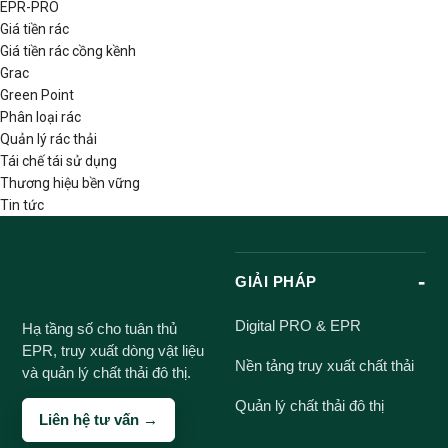
EPR-PRO
Giá tiền rác
Giá tiền rác cồng kềnh
Grac
Green Point
Phân loại rác
Quản lý rác thải
Tái chế tái sử dụng
Thương hiệu bền vững
Tin tức
GIẢI PHÁP
Digital PRO & EPR
Hạ tầng số cho tuân thủ
EPR, truy xuất dòng vật liệu
Nền tảng truy xuất chất thải
và quản lý chất thải đô thị.
Quản lý chất thải đô thị
Liên hệ tư vấn →