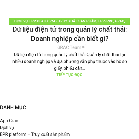
DỊCH VỤ
,
EPR PLATFORM - TRUY XUẤT SẢN PHẨM
,
EPR-PRO
,
GRAC
,
Dữ liệu điện tử trong quản lý chất thải:
PHÂN LOẠI RÁC
,
QUẢN LÝ RÁC THẢI
,
TÁI CHẾ TÁI SỬ DỤNG
,
THƯƠNG HIỆU
BỀN VỮNG
,
TIN TỨC
Doanh nghiệp cần biết gì?
GRAC Team
Dữ liệu điện tử trong quản lý chất thải Quản lý chất thải tại
nhiều doanh nghiệp và địa phương vẫn phụ thuộc vào hồ sơ
giấy, phiếu cân...
TIẾP TỤC ĐỌC
DANH MỤC
App Grac
Dịch vụ
EPR platform – Truy xuất sản phẩm