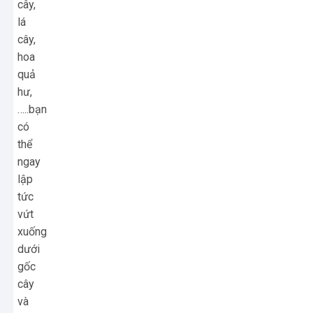
cây,
lá
cây,
hoa
quả
hư,
…..bạn
có
thể
ngay
lập
tức
vứt
xuống
dưới
gốc
cây
và