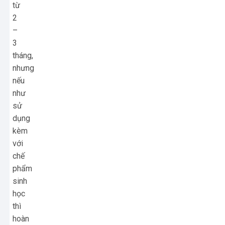
từ
2
–
3
tháng,
nhưng
nếu
như
sử
dụng
kèm
với
chế
phẩm
sinh
học
thì
hoàn