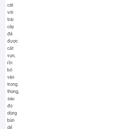
cát
với
trái
cây
đã
được
cắt
vụn,
rồi
bỏ
vào
trong
thùng,
sau
đó
dùng
bùn
dể