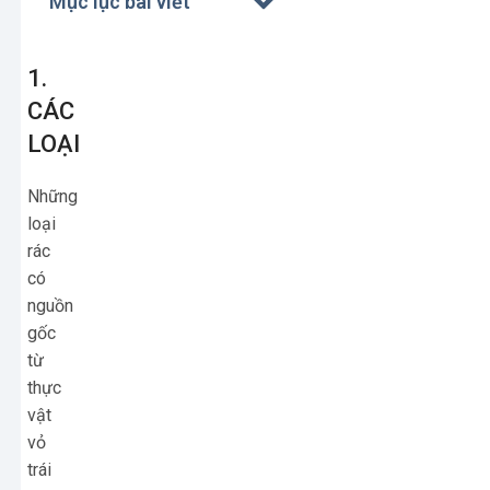
Mục lục bài viết
1.
CÁC
LOẠI
Những
loại
rác
có
nguồn
gốc
từ
thực
vật
vỏ
trái