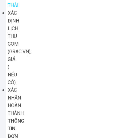
THẢI
XÁC
ĐỊNH
LỊCH
THU
GOM
(GRAC.VN),
GIÁ
(
NẾU
CÓ)
XÁC
NHẬN
HOÀN
THÀNH
THÔNG
TIN
ĐƠN