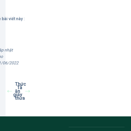
 bài viết này :
ập nhật
ào
1/06/2022
Thức
Tã
ăn
giấy
thừa