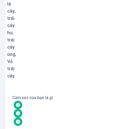
lá
cây
,
trái
cây
hư
,
trái
cây
úng
,
Vỏ
trái
cây
Cảm xúc của bạn là gì