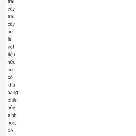
trái
cây,
trái
cây
hư
là
vật
liệu
hữu
cơ
có
khả
năng
phân
hủy
sinh
học,
dễ