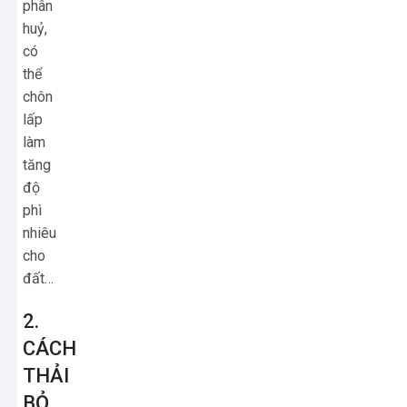
phân
huỷ,
có
thể
chôn
lấp
làm
tăng
độ
phì
nhiêu
cho
đất…
2.
CÁCH
THẢI
BỎ