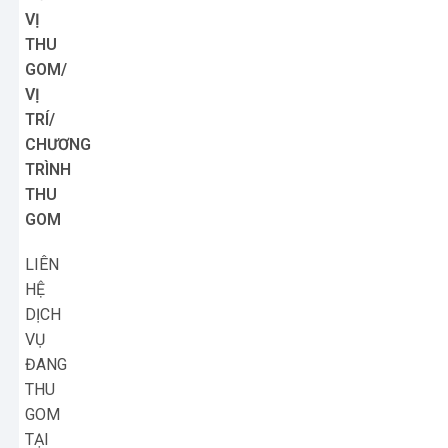
VỊ
THU
GOM/
VỊ
TRÍ/
CHƯƠNG
TRÌNH
THU
GOM
LIÊN
HỆ
DỊCH
VỤ
ĐANG
THU
GOM
TẠI