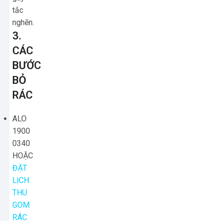
tắc
nghẽn.
3.
CÁC
BƯỚC
BỎ
RÁC
ALO
1900
0340
HOẶC
ĐẶT
LỊCH
THU
GOM
RÁC