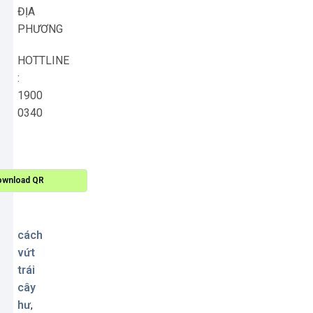
ĐỊA
PHƯƠNG
HOTTLINE
:
1900
0340
ownload QR
cách
vứt
trái
cây
hư
,