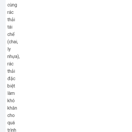
cùng
rác
thải
tái
chế
(chai,
ly
nhựa),
rác
thải
đặc
biệt
làm
khó
khăn
cho
quá
trình