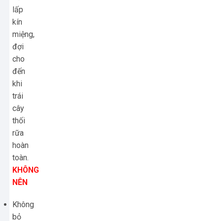
lấp
kín
miệng,
đợi
cho
đến
khi
trái
cây
thối
rữa
hoàn
toàn.
KHÔNG
NÊN
Không
bỏ