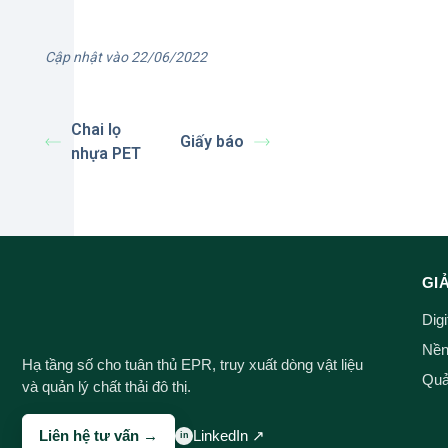
Cập nhật vào 22/06/2022
Chai lọ
Giấy báo
nhựa PET
GI
Dig
Nền 
Hạ tầng số cho tuân thủ EPR, truy xuất dòng vật liệu
Quản
và quản lý chất thải đô thị.
Liên hệ tư vấn →
LinkedIn ↗