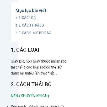
Mục lục bài viết
1. CÁC LOẠI
2. CÁCH THẢI BỎ
3. CÁC BƯỚC BỎ RÁC
1. CÁC LOẠI
Giấy bìa, hộp giấy thuộc nhóm rác
tái chế là các loại rác có thể sử
dụng lại nhiều lần trực tiếp…
2. CÁCH THẢI BỎ
NÊN (KHUYẾN KHÍCH)
Súc sạch, cắt và mở ra, phơi khô