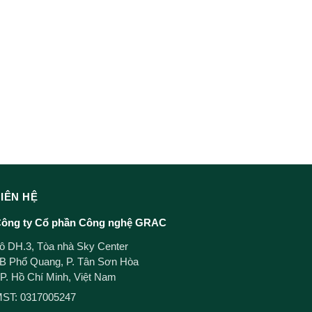
LIÊN HỆ
ông ty Cổ phần Công nghệ GRAC
ô DH.3, Tòa nhà Sky Center
B Phổ Quang, P. Tân Sơn Hòa
P. Hồ Chí Minh, Việt Nam
ST: 0317005247