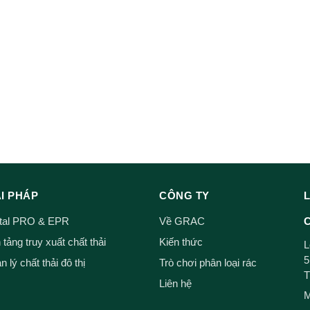
ẢI PHÁP
CÔNG TY
ital PRO & EPR
Về GRAC
C
tảng truy xuất chất thải
Kiến thức
L
5
 lý chất thải đô thị
Trò chơi phân loại rác
T
Liên hệ
M