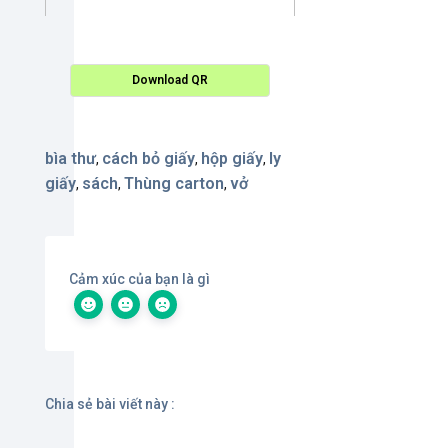
Download QR
bìa thư
cách bỏ giấy
hộp giấy
ly
,
,
,
giấy
sách
Thùng carton
vở
,
,
,
Cảm xúc của bạn là gì
Chia sẻ bài viết này :