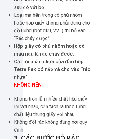
sau đó vứt bỏ
Loại mà bên trong có phủ nhôm
hoặc hộp giấy không phải dùng cho
đồ uống (bột giặt, v.v…) thì bỏ vào
“Rác cháy được”
Hộp giấy có phủ nhôm hoặc có
màu nâu là rác cháy được.
Cắt rời phần nhựa của đầu hộp
Tetra Pak có nắp và cho vào “rác
nhựa”.
KHÔNG NÊN
Không trộn lẫn nhiều chất liệu giấy
lại với nhau, cần tách ra theo từng
chất liệu thùng giấy với nhau.
Không đốt rác không đúng nơi quy
định
3. CÁC BƯỚC BỎ RÁC