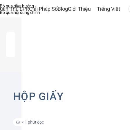
Bỏ qua điều hướng
uân Thủ EPR
Giải Pháp Số
Blog
Giới Thiệu
Tiếng Việt
Bỏ qua nội dung chính
HỘP GIẤY
< 1 phút đọc