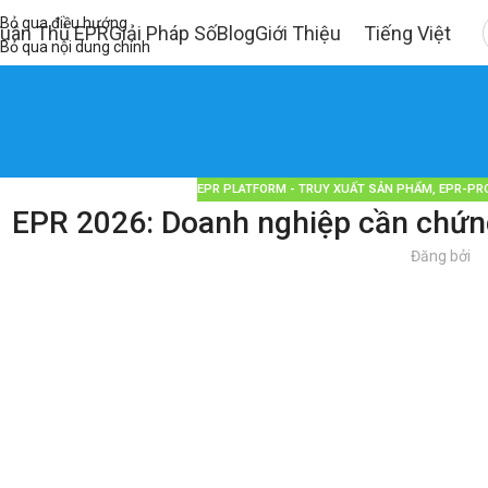
Bỏ qua điều hướng
uân Thủ EPR
Giải Pháp Số
Blog
Giới Thiệu
Tiếng Việt
Bỏ qua nội dung chính
EPR PLATFORM - TRUY XUẤT SẢN PHẨM
,
EPR-PR
EPR 2026: Doanh nghiệp cần chứng
Đăng bởi