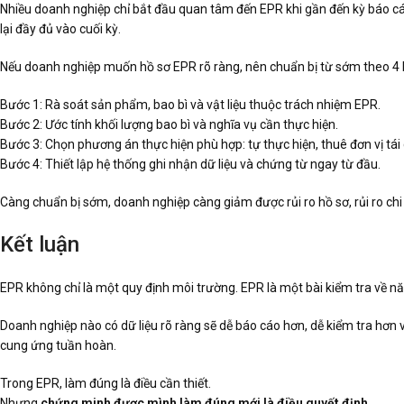
Nhiều doanh nghiệp chỉ bắt đầu quan tâm đến EPR khi gần đến kỳ báo cáo.
lại đầy đủ vào cuối kỳ.
Nếu doanh nghiệp muốn hồ sơ EPR rõ ràng, nên chuẩn bị từ sớm theo 4
Bước 1: Rà soát sản phẩm, bao bì và vật liệu thuộc trách nhiệm EPR.
Bước 2: Ước tính khối lượng bao bì và nghĩa vụ cần thực hiện.
Bước 3: Chọn phương án thực hiện phù hợp: tự thực hiện, thuê đơn vị tái
Bước 4: Thiết lập hệ thống ghi nhận dữ liệu và chứng từ ngay từ đầu.
Càng chuẩn bị sớm, doanh nghiệp càng giảm được rủi ro hồ sơ, rủi ro chi ph
Kết luận
EPR không chỉ là một quy định môi trường. EPR là một bài kiểm tra về nă
Doanh nghiệp nào có dữ liệu rõ ràng sẽ dễ báo cáo hơn, dễ kiểm tra hơn v
cung ứng tuần hoàn.
Trong EPR, làm đúng là điều cần thiết.
Nhưng
chứng minh được mình làm đúng mới là điều quyết định
.