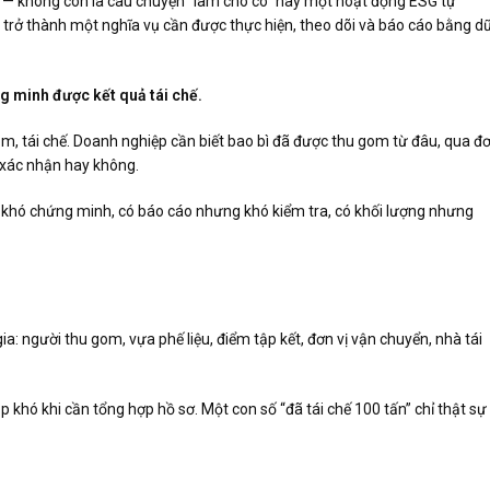
— không còn là câu chuyện “làm cho có” hay một hoạt động ESG tự
 trở thành một nghĩa vụ cần được thực hiện, theo dõi và báo cáo bằng d
g minh được kết quả tái chế.
om, tái chế. Doanh nghiệp cần biết bao bì đã được thu gom từ đâu, qua đ
ừ xác nhận hay không.
ng khó chứng minh, có báo cáo nhưng khó kiểm tra, có khối lượng nhưng
a: người thu gom, vựa phế liệu, điểm tập kết, đơn vị vận chuyển, nhà tái
 khó khi cần tổng hợp hồ sơ. Một con số “đã tái chế 100 tấn” chỉ thật sự