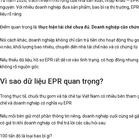
Từ năm 2026, trách nhiệm mở rộng của nhà sản xuất, nhập khẩu — EPR 
nguyện. Với nhiều doanh nghiệp đưa sản phẩm, bao bì ra thị trường, EPR
liệu rõ ràng.
Điểm quan trọng là:
thực hiện tái chế chưa đủ. Doanh nghiệp cần chứn
Nói cách khác, doanh nghiệp không chỉ cần trả tiền cho hoạt động thu g
vị nào, khối lượng bao nhiêu, chuyển đến nhà tái chế nào và có chứng t
Nếu thiếu dữ liệu, hồ sơ EPR rất dễ rơi vào tình trạng: có hợp đồng như
không rõ nguồn gốc.
Vì sao dữ liệu EPR quan trọng?
Trong thực tế, chuỗi thu gom và tái chế tại Việt Nam có nhiều bên tham gi
chế và doanh nghiệp có nghĩa vụ EPR.
Nếu mỗi bên giữ một phần thông tin riêng, doanh nghiệp cuối cùng sẽ gặp
có giá trị khi doanh nghiệp có thể trả lời các câu hỏi sau:
100 tấn đó là loại bao bì gì?