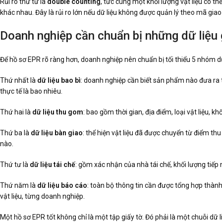
Rủi ro thứ tư là
double counting
, tức cùng một khối lượng vật liệu có 
khác nhau. Đây là rủi ro lớn nếu dữ liệu không được quản lý theo mã gia
Doanh nghiệp cần chuẩn bị những dữ liệu 
Để hồ sơ EPR rõ ràng hơn, doanh nghiệp nên chuẩn bị tối thiểu 5 nhóm dữ
Thứ nhất là
dữ liệu bao bì
: doanh nghiệp cần biết sản phẩm nào đưa ra t
thực tế là bao nhiêu.
Thứ hai là
dữ liệu thu gom
: bao gồm thời gian, địa điểm, loại vật liệu, k
Thứ ba là
dữ liệu bàn giao
: thể hiện vật liệu đã được chuyển từ điểm th
nào.
Thứ tư là
dữ liệu tái chế
: gồm xác nhận của nhà tái chế, khối lượng tiếp 
Thứ năm là
dữ liệu báo cáo
: toàn bộ thông tin cần được tổng hợp thành 
vật liệu, từng doanh nghiệp.
Một hồ sơ EPR tốt không chỉ là một tập giấy tờ. Đó phải là một chuỗi dữ 