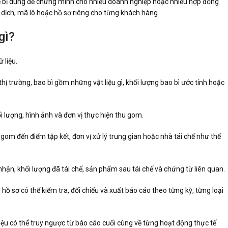
thể bị dùng để chứng minh cho nhiều doanh nghiệp hoặc nhiều hợp đồng
o dịch, mã lô hoặc hồ sơ riêng cho từng khách hàng.
gì?
 liệu.
hị trường, bao bì gồm những vật liệu gì, khối lượng bao bì ước tính hoặc
hối lượng, hình ảnh và đơn vị thực hiện thu gom.
u gom đến điểm tập kết, đơn vị xử lý trung gian hoặc nhà tái chế như thế
nhận, khối lượng đã tái chế, sản phẩm sau tái chế và chứng từ liên quan.
hồ sơ có thể kiểm tra, đối chiếu và xuất báo cáo theo từng kỳ, từng loại
liệu có thể truy ngược từ báo cáo cuối cùng về từng hoạt động thực tế