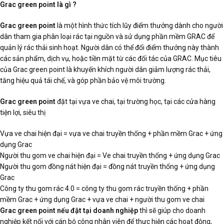
Grac green point là gì ?
Grac green point
là một hình thức tích lũy điểm thưởng dành cho người
dân tham gia phân loại rác tại nguồn và sử dụng phần mềm GRAC để
quản lý rác thải sinh hoạt. Người dân có thể đổi điểm thưởng này thành
các sản phẩm, dịch vụ, hoặc tiền mặt từ các đối tác của GRAC. Mục tiêu
của Grac green point là khuyến khích người dân giảm lượng rác thải,
tăng hiệu quả tái chế, và góp phần bảo vệ môi trường.
Grac green point
đặt tại vựa ve chai, tại trường học, tại các cửa hàng
tiện lợi, siêu thị
Vựa ve chai hiện đại = vựa ve chai truyền thống + phần mềm Grac + ứng
dụng Grac
Người thu gom ve chai hiện đại = Ve chai truyền thống + ứng dụng Grac
Người thu gom đồng nát hiện đại = đồng nát truyền thống + ứng dụng
Grac
Công ty thu gom rác 4.0 = công ty thu gom rác truyền thống + phần
mềm Grac + ứng dụng Grac + vựa ve chai + người thu gom ve chai
Grac green point nếu đặt tại doanh nghiệp
thì sẽ giúp cho doanh
nghiệp kết nối với cán bộ công nhân viên để thực hiện các hoạt động,