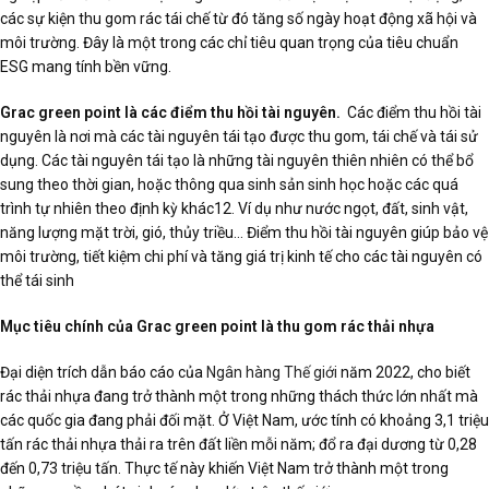
các sự kiện thu gom rác tái chế từ đó tăng số ngày hoạt động xã hội và
môi trường. Đây là một trong các chỉ tiêu quan trọng của tiêu chuẩn
ESG mang tính bền vững.
Grac green point là các điểm thu hồi tài nguyên.
Các điểm thu hồi tài
nguyên là nơi mà các tài nguyên tái tạo được thu gom, tái chế và tái sử
dụng. Các tài nguyên tái tạo là những tài nguyên thiên nhiên có thể bổ
sung theo thời gian, hoặc thông qua sinh sản sinh học hoặc các quá
trình tự nhiên theo định kỳ khác12. Ví dụ như nước ngọt, đất, sinh vật,
năng lượng mặt trời, gió, thủy triều… Điểm thu hồi tài nguyên giúp bảo vệ
môi trường, tiết kiệm chi phí và tăng giá trị kinh tế cho các tài nguyên có
thể tái sinh
Mục tiêu chính của Grac green point là thu gom rác thải nhựa
Đại diện trích dẫn báo cáo của
Ngân hàng Thế giới
năm 2022, cho biết
rác thải nhựa đang trở thành một trong những thách thức lớn nhất mà
các quốc gia đang phải đối mặt. Ở Việt Nam, ước tính có khoảng 3,1 triệu
tấn rác thải nhựa thải ra trên đất liền mỗi năm; đổ ra đại dương từ 0,28
đến 0,73 triệu tấn. Thực tế này khiến Việt Nam trở thành một trong