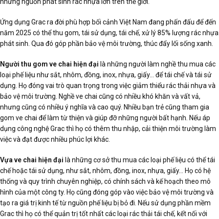
những nguồn phát sinh rác nhựa lớn trên thế giới.
Ứng dụng Grac ra đời phù hợp bối cảnh Việt Nam đang phấn đấu để đến
năm 2025 có thể thu gom, tái sử dụng, tái chế, xử lý 85% lượng rác nhựa
phát sinh. Qua đó góp phần bảo vệ môi trường, thúc đẩy lối sống xanh.
Người thu gom ve chai hiện đại
là những người làm nghề thu mua các
loại phế liệu như sắt, nhôm, đồng, inox, nhựa, giấy… để tái chế và tái sử
dụng. Họ đóng vai trò quan trọng trong việc giảm thiểu rác thải nhựa và
bảo vệ môi trường. Nghề ve chai cũng có nhiều khó khăn và vất vả,
nhưng cũng có nhiều ý nghĩa và cao quý. Nhiều bạn trẻ cũng tham gia
gom ve chai để làm từ thiện và giúp đỡ những người bất hạnh. Nếu áp
dụng công nghệ Grac thì họ có thêm thu nhập, cải thiện môi trường làm
việc và đạt được nhiều phúc lợi khác.
Vựa ve chai hiện đại
là những cơ sở thu mua các loại phế liệu có thể tái
chế hoặc tái sử dụng, như sắt, nhôm, đồng, inox, nhựa, giấy… Họ có hệ
thống và quy trình chuyên nghiệp, có chính sách và kế hoạch theo mô
hình của một công ty. Họ cũng đóng góp vào việc bảo vệ môi trường và
tạo ra giá trị kinh tế từ nguồn phế liệu bị bỏ đi. Nếu sử dụng phần mềm
Grac thì họ có thể quản trị tốt nhất các loại rác thải tái chế, kết nối với