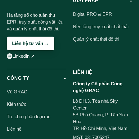
GIẢI PHÁP
Digital PRO & EPR
Hạ tầng số cho tuân thủ
EPR, truy xuất dòng vật liệu
Nền tảng truy xuất chất thải
và quản lý chất thải đô thị.
Quản lý chất thải đô thị
Liên hệ tư vấn →
LinkedIn ↗
LIÊN HỆ
CÔNG TY
Công ty Cổ phần Công
nghệ GRAC
Về GRAC
Lô DH.3, Tòa nhà Sky
Kiến thức
Center
5B Phổ Quang, P. Tân Sơn
Trò chơi phân loại rác
Hòa
TP. Hồ Chí Minh, Việt Nam
Liên hệ
MST: 0317005247