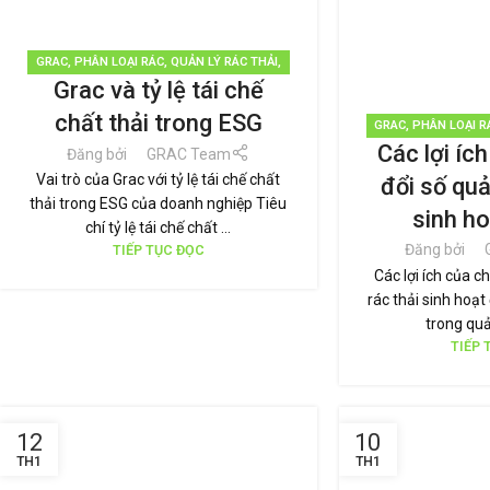
GRAC
,
PHÂN LOẠI RÁC
,
QUẢN LÝ RÁC THẢI
,
Grac và tỷ lệ tái chế
TÁI CHẾ TÁI SỬ DỤNG
,
THƯƠNG HIỆU BỀN
VỮNG
chất thải trong ESG
GRAC
,
PHÂN LOẠI R
Các lợi íc
TÁI CHẾ TÁI 
Đăng bởi
GRAC Team
Vai trò của Grac với tỷ lệ tái chế chất
đổi số quả
thải trong ESG của doanh nghiệp Tiêu
sinh ho
chí tỷ lệ tái chế chất ...
Đăng bởi
TIẾP TỤC ĐỌC
Các lợi ích của c
rác thải sinh hoạt
trong quản
TIẾP 
12
10
TH1
TH1