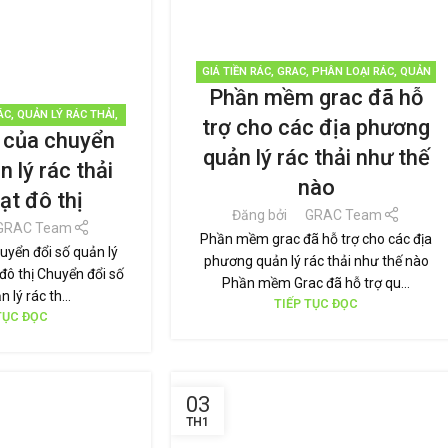
GIÁ TIỀN RÁC
,
GRAC
,
PHÂN LOẠI RÁC
,
QUẢN
Phần mềm grac đã hỗ
LÝ RÁC THẢI
,
TÁI CHẾ TÁI SỬ DỤNG
,
TIN TỨC
ÁC
,
QUẢN LÝ RÁC THẢI
,
trợ cho các địa phương
h của chuyển
SỬ DỤNG
,
TIN TỨC
quản lý rác thải như thế
n lý rác thải
nào
ạt đô thị
Đăng bởi
GRAC Team
GRAC Team
Phần mềm grac đã hỗ trợ cho các địa
huyển đổi số quản lý
phương quản lý rác thải như thế nào
 đô thị Chuyển đổi số
Phần mềm Grac đã hỗ trợ qu...
 lý rác th...
TIẾP TỤC ĐỌC
TỤC ĐỌC
03
TH1