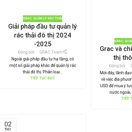
GRAC
,
QUẢN LÝ RÁC THẢI
Giải pháp đầu tư quản lý
rác thải đô thị 2024
GRAC
,
QUẢN
-2025
Grac và ch
Đăng bởi
GRAC Team
thị th
Ngoài giải pháp đầu tư hạ tầng, có
một số giải pháp khác để quản lý rác
Đăng bởi
thải đô thị: Phân loại...
Mới đây, lãnh đạo
TIẾP TỤC ĐỌC
về việc địa phươn
USD để mua ý tưở
nước ngoài,
TIẾP 
02
TH1