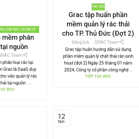
TIN TỨC
Grac tập huấn phần
mềm quản lý rác thải
ÂN LOẠI RÁC
,
QUẢN LÝ
cho TP. Thủ Đức (Đợt 2)
n mềm phân
TÁI SỬ DỤNG
,
THƯƠNG
Đăng bởi
GRAC Team
VỮNG
,
TIN TỨC
 tại nguồn
Grac tập huấn hướng dẫn sử dụng
GRAC Team
phần mềm quản lý chất thải rắn sinh
phân loại rác tại
hoạt (đợt 2) Ngày 25 tháng 01 năm
 Grac là SaaS duy
2024, Công ty cổ phần công nghệ ...
cho việc quản lý rác
TIẾP TỤC ĐỌC
thải tại nguồn. ...
TỤC ĐỌC
12
TH1