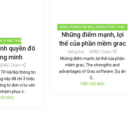
GRAC
,
PHÂN LOẠI RÁC
,
QUẢN LÝ RÁC THẢI
,
Những điểm mạnh, lợi
TÁI CHẾ TÁI SỬ DỤNG
,
TIN TỨC
 LÝ RÁC THẢI
thế của phần mềm grac
ính quyền đô
Đăng bởi
GRAC Team
ông minh
Những điểm mạnh, lợi thế của phần
mềm grac, The strengths and
GRAC Team
advantages of Grac software. Dự án
 TP Hà Nội thông tin
G...
g này đã chi 3 triệu
TIẾP TỤC ĐỌC
ng từ đơn vị tư vấn
 nhằm phục v...
TỤC ĐỌC