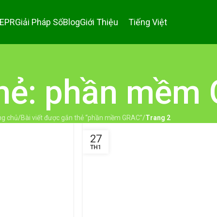
 EPR
Giải Pháp Số
Blog
Giới Thiệu
Tiếng Việt
thẻ: phần mềm
ng chủ
/
Bài viết được gắn thẻ “phần mềm GRAC”
/
Trang 2
27
TH1