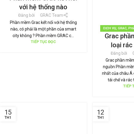
VỮNG
,
TIN TỨC
với hệ thống nào
Đăng bởi
GRAC Team
Phần mềm Grac kết nối với hệ thống
DỊCH VỤ
,
GRAC
,
PH
nào, có phải là một phần của smart
Grac phầ
RÁC THẢI
,
TÁI CHẾ 
city không ? Phần mềm GRAC c...
HIỆU BỀN 
TIẾP TỤC ĐỌC
loại rác
Đăng bởi
Grac phần mềm 
nguồn Phần mềm
nhất của châu Á 
tái chế và rác 
TIẾP 
15
12
TH1
TH1