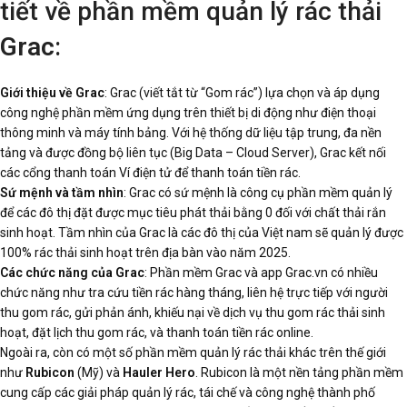
tiết về phần mềm quản lý rác thải
Grac
:
Giới thiệu về Grac
: Grac (viết tắt từ “Gom rác”) lựa chọn và áp dụng
công nghệ phần mềm ứng dụng trên thiết bị di động như điện thoại
thông minh và máy tính bảng. Với hệ thống dữ liệu tập trung, đa nền
tảng và được đồng bộ liên tục (Big Data – Cloud Server), Grac kết nối
các cổng thanh toán Ví điện tử để thanh toán tiền rác.
Sứ mệnh và tầm nhìn
: Grac có sứ mệnh là công cụ phần mềm quản lý
để các đô thị đặt được mục tiêu phát thải bằng 0 đối với chất thải rắn
sinh hoạt. Tầm nhìn của Grac là các đô thị của Việt nam sẽ quản lý được
100% rác thải sinh hoạt trên địa bàn vào năm 2025.
Các chức năng của Grac
: Phần mềm Grac và app Grac.vn có nhiều
chức năng như tra cứu tiền rác hàng tháng, liên hệ trực tiếp với người
thu gom rác, gửi phản ánh, khiếu nại về dịch vụ thu gom rác thải sinh
hoạt, đặt lịch thu gom rác, và thanh toán tiền rác online.
Ngoài ra, còn có một số phần mềm quản lý rác thải khác trên thế giới
như
Rubicon
(Mỹ) và
Hauler Hero
. Rubicon là một nền tảng phần mềm
cung cấp các giải pháp quản lý rác, tái chế và công nghệ thành phố