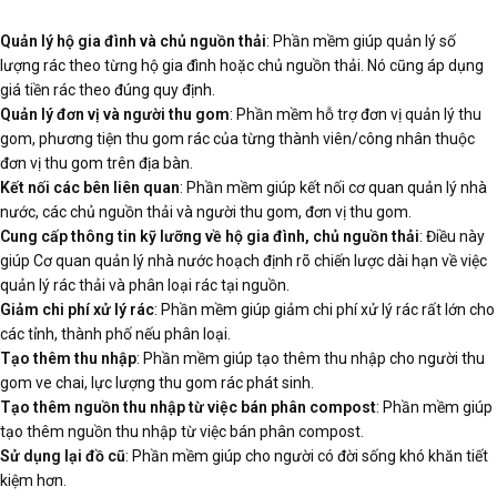
Quản lý hộ gia đình và chủ nguồn thải
: Phần mềm giúp quản lý số
lượng rác theo từng hộ gia đình hoặc chủ nguồn thải. Nó cũng áp dụng
giá tiền rác theo đúng quy định.
Quản lý đơn vị và người thu gom
: Phần mềm hỗ trợ đơn vị quản lý thu
gom, phương tiện thu gom rác của từng thành viên/công nhân thuộc
đơn vị thu gom trên địa bàn.
Kết nối các bên liên quan
: Phần mềm giúp kết nối cơ quan quản lý nhà
nước, các chủ nguồn thải và người thu gom, đơn vị thu gom.
Cung cấp thông tin kỹ lưỡng về hộ gia đình, chủ nguồn thải
: Điều này
giúp Cơ quan quản lý nhà nước hoạch định rõ chiến lược dài hạn về việc
quản lý rác thải và phân loại rác tại nguồn.
Giảm chi phí xử lý rác
: Phần mềm giúp giảm chi phí xử lý rác rất lớn cho
các tỉnh, thành phố nếu phân loại.
Tạo thêm thu nhập
: Phần mềm giúp tạo thêm thu nhập cho người thu
gom ve chai, lực lượng thu gom rác phát sinh.
Tạo thêm nguồn thu nhập từ việc bán phân compost
: Phần mềm giúp
tạo thêm nguồn thu nhập từ việc bán phân compost.
Sử dụng lại đồ cũ
: Phần mềm giúp cho người có đời sống khó khăn tiết
kiệm hơn.