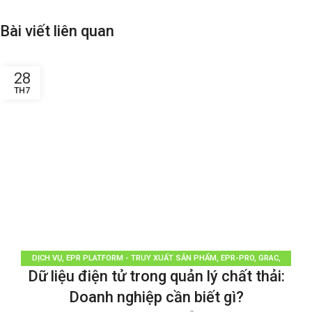
Bài viết liên quan
28
TH7
DỊCH VỤ
,
EPR PLATFORM - TRUY XUẤT SẢN PHẨM
,
EPR-PRO
,
GRAC
,
Dữ liệu điện tử trong quản lý chất thải:
PHÂN LOẠI RÁC
,
QUẢN LÝ RÁC THẢI
,
TÁI CHẾ TÁI SỬ DỤNG
,
THƯƠNG HIỆU
BỀN VỮNG
,
TIN TỨC
Doanh nghiệp cần biết gì?