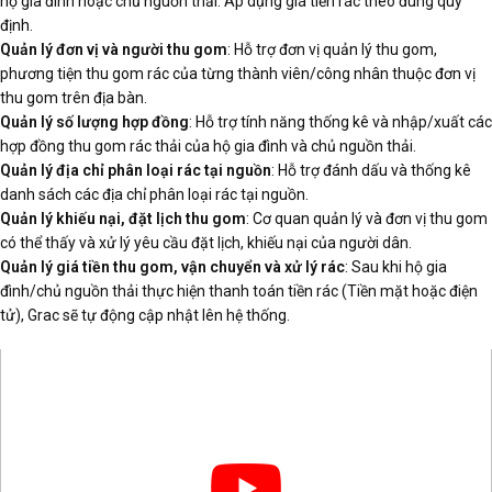
hộ gia đình hoặc chủ nguồn thải. Áp dụng giá tiền rác theo đúng quy
định.
Quản lý đơn vị và người thu gom
: Hỗ trợ đơn vị quản lý thu gom,
phương tiện thu gom rác của từng thành viên/công nhân thuộc đơn vị
thu gom trên địa bàn.
Quản lý số lượng hợp đồng
: Hỗ trợ tính năng thống kê và nhập/xuất các
hợp đồng thu gom rác thải của hộ gia đình và chủ nguồn thải.
Quản lý địa chỉ phân loại rác tại nguồn
: Hỗ trợ đánh dấu và thống kê
danh sách các địa chỉ phân loại rác tại nguồn.
Quản lý khiếu nại, đặt lịch thu gom
: Cơ quan quản lý và đơn vị thu gom
có thể thấy và xử lý yêu cầu đặt lịch, khiếu nại của người dân.
Quản lý giá tiền thu gom, vận chuyển và xử lý rác
: Sau khi hộ gia
đình/chủ nguồn thải thực hiện thanh toán tiền rác (Tiền mặt hoặc điện
tử), Grac sẽ tự động cập nhật lên hệ thống.