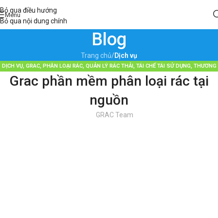
Bỏ qua điều hướng
Menu
Bỏ qua nội dung chính
Blog
Trang chủ
/
Dịch vụ
DỊCH VỤ
,
GRAC
,
PHÂN LOẠI RÁC
,
QUẢN LÝ RÁC THẢI
,
TÁI CHẾ TÁI SỬ DỤNG
,
THƯƠNG
Grac phần mềm phân loại rác tại
HIỆU BỀN VỮNG
,
TIN TỨC
nguồn
GRAC Team