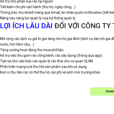
Hỗ trợ cho phân loại rác tại nguồn
Tiết kiệm chi phí vận hành (thu hộ, ngày công,…)
Thông báo cho khách hàng qua email, tin nhắn push notification (tiết kiệ
Nâng cao năng lực quản lý của hệ thống quản lý.
LỢI ÍCH LÂU DÀI
ĐỐI VỚI CÔNG TY
Mở rộng các dịch vụ giá trị gia tăng cho hộ gia đình (dịch vụ tiện ích gia
nước, hút hầm cầu,…).
Tăng cường hoạt động thu mua phế liệu.
Hỗ trợ việc thu gom rác cồng kềnh, rác xây dựng (thông qua app).
Tiện lợi cho việc báo cáo quản lý rác thải cho cơ quan QLNN.
Phát triển mạng lưới thu hồi sản phẩm sau khi sử dụng.
Đơn vị thu tiền rác có thể thu hộ các phí vệ sinh môi trường khác.
Down