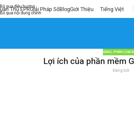
Bỏ qua điều hướng
uân Thủ EPR
Giải Pháp Số
Blog
Giới Thiệu
Tiếng Việt
Bỏ qua nội dung chính
GRAC
,
PHÂN LOẠI 
Lợi ích của phần mềm Gr
Đăng bởi