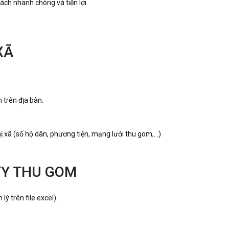
ách nhanh chóng và tiện lợi.
XÃ
trên địa bàn.
ị xã (số hộ dân, phương tiện, mạng lưới thu gom,…)
TY THU GOM
 trên file excel).