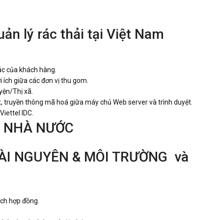
ản lý rác thải tại Việt Nam
ác của khách hàng.
i ích giữa các đơn vị thu gom.
ện/Thị xã.
, truyền thông mã hoá giữa máy chủ Web server và trình duyệt.
iettel IDC.
LÝ NHÀ NƯỚC
 TÀI NGUYÊN & MÔI TRƯỜNG và
ách hợp đồng.