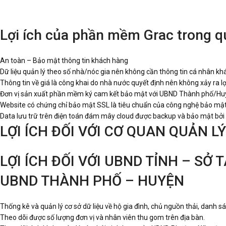
Lợi ích của phần mềm Grac trong qu
An toàn – Bảo mật thông tin khách hàng
Dữ liệu quản lý theo số nhà/nóc gia nên không cần thông tin cá nhân kh
Thông tin về giá là công khai do nhà nước quyết định nên không xảy ra lợ
Đơn vị sản xuất phần mềm ký cam kết bảo mật với UBND Thành phố/Huy
Website có chứng chỉ bảo mật SSL là tiêu chuẩn của công nghệ bảo mật
Data lưu trữ trên điện toán đám mây cloud được backup và bảo mật bởi V
LỢI ÍCH ĐỐI VỚI CƠ QUAN QUẢN 
LỢI ÍCH ĐỐI VỚI UBND TỈNH – SỞ
UBND THÀNH PHỐ – HUYỆN
Thống kê và quản lý cơ sở dữ liệu về hộ gia đình, chủ nguồn thải, danh s
Theo dõi được số lượng đơn vị và nhân viên thu gom trên địa bàn.