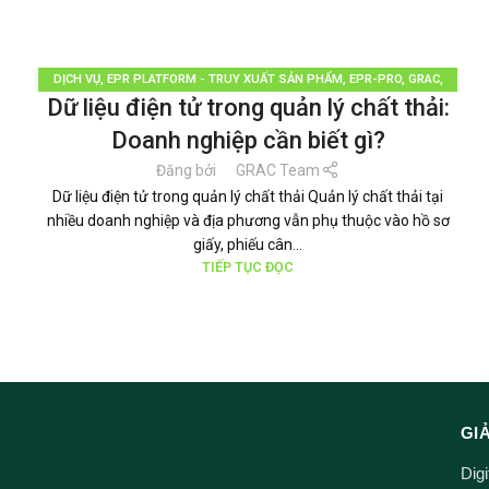
DỊCH VỤ
,
EPR PLATFORM - TRUY XUẤT SẢN PHẨM
,
EPR-PRO
,
GRAC
,
Dữ liệu điện tử trong quản lý chất thải:
PHÂN LOẠI RÁC
,
QUẢN LÝ RÁC THẢI
,
TÁI CHẾ TÁI SỬ DỤNG
,
THƯƠNG
HIỆU BỀN VỮNG
,
TIN TỨC
Doanh nghiệp cần biết gì?
Đăng bởi
GRAC Team
Dữ liệu điện tử trong quản lý chất thải Quản lý chất thải tại
nhiều doanh nghiệp và địa phương vẫn phụ thuộc vào hồ sơ
giấy, phiếu cân...
TIẾP TỤC ĐỌC
GI
Dig