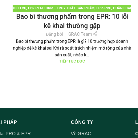
DỊCH VỤ
,
EPR PLATFORM - TRUY XUẤT SẢN PHẨM
,
EPR-PRO
,
PHÂN LOẠI
Bao bì thương phẩm trong EPR: 10 lỗi
RÁC
,
QUẢN LÝ RÁC THẢI
,
TÁI CHẾ TÁI SỬ DỤNG
,
THƯƠNG HIỆU BỀN
VỮNG
,
TIN TỨC
kê khai thường gặp
Đăng bởi
GRAC Team
Bao bì thương phẩm trong EPR là gì? 10 trường hợp doanh
nghiệp dễ kê khai sai Khi rà soát trách nhiệm mở rộng của nhà
sản xuất, nhập k...
TIẾP TỤC ĐỌC
ẢI PHÁP
CÔNG TY
ital PRO & EPR
Về GRAC
C