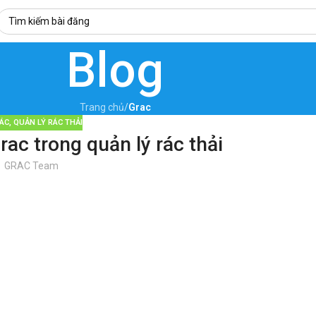
Blog
Trang chủ
/
Grac
RÁC
,
QUẢN LÝ RÁC THẢI
ac trong quản lý rác thải
GRAC Team