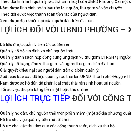
Theo dõi tình hình quản lý rác thải sinh hoạt của UBND Phường Xã một c
Nắm được tình hình phân loại rác tại nguồn, thu gom và vận chuyển.
Theo dõi được việc thanh toán tiền rác của người dân.
Xem được đơn khiếu nại của người dân trên địa bàn.
LỢI ÍCH ĐỐI VỚI UBND PHƯỜNG – 
Dữ liệu được quản lý trên Cloud Server.
Quản lý số hộ gia đình và chủ nguồn thải.
Quản lý danh sách hợp đồng cung ứng dịch vụ thu gom CTRSH tại nguồn 
Quản lý số lượng đơn vị thu gom và người thu gom trên địa bàn.
Giải quyết khiếu nại của người dân trên địa bàn quản lý.
Xuất các báo cáo dữ liệu quản lý rác thải lên UBND Thành phố/Huyện/Th
Nắm được số hộ dân đã phân loại chất thải rắn sinh hoạt tại nguồn.
Tối ưu việc thu phí bằng tiền mặt hoặc thu online.
LỢI ÍCH TRỰC TIẾP
ĐỐI VỚI CÔNG 
Quản lý hộ dân, chủ nguồn thải trên phần mềm (một số địa phương quản lý
Hỗ trợ cho việc quản lý tiền mặt tốt hơn.
Hỗ trợ cho việc thu tiền qua các cổng thanh toán, dịch vụ thu hộ,..