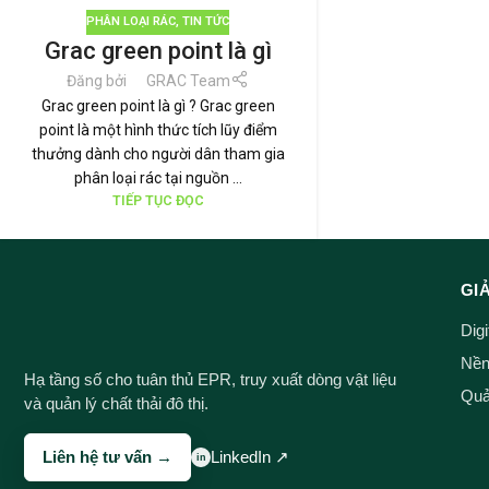
PHÂN LOẠI RÁC
,
TIN TỨC
Grac green point là gì
Đăng bởi
GRAC Team
Grac green point là gì ? Grac green
point là một hình thức tích lũy điểm
thưởng dành cho người dân tham gia
phân loại rác tại nguồn ...
TIẾP TỤC ĐỌC
GI
Dig
Nền 
Hạ tầng số cho tuân thủ EPR, truy xuất dòng vật liệu
Quản
và quản lý chất thải đô thị.
Liên hệ tư vấn →
LinkedIn ↗