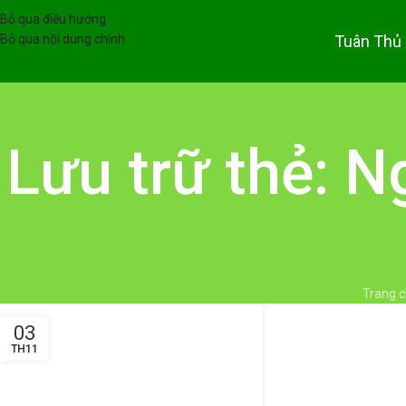
Bỏ qua điều hướng
Tuân Thủ
Bỏ qua nội dung chính
Lưu trữ thẻ: N
Trang 
03
TH11