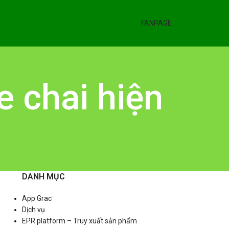
FANPAGE
e chai hiện
DANH MỤC
App Grac
Dịch vụ
EPR platform – Truy xuất sản phẩm