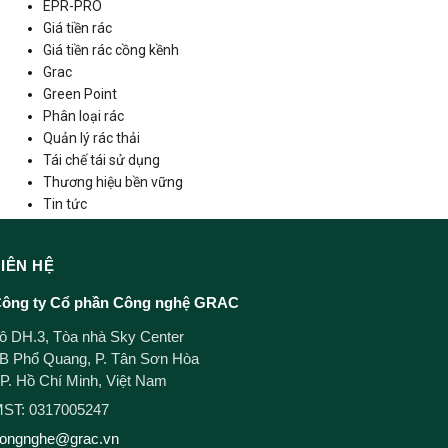
EPR-PRO
Giá tiền rác
Giá tiền rác cồng kềnh
Grac
Green Point
Phân loại rác
Quản lý rác thải
Tái chế tái sử dụng
Thương hiệu bền vững
Tin tức
LIÊN HỆ
ông ty Cổ phần Công nghệ GRAC
ô DH.3, Tòa nhà Sky Center
B Phổ Quang, P. Tân Sơn Hòa
P. Hồ Chí Minh, Việt Nam
ST: 0317005247
ongnghe@grac.vn