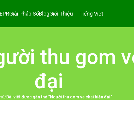
 EPR
Giải Pháp Số
Blog
Giới Thiệu
Tiếng Việt
gười thu gom v
đại
chủ
/
Bài viết được gắn thẻ “Người thu gom ve chai hiện đại”