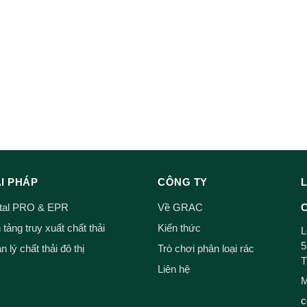
ẢI PHÁP
CÔNG TY
ital PRO & EPR
Về GRAC
C
tảng truy xuất chất thải
Kiến thức
L
5
 lý chất thải đô thị
Trò chơi phân loại rác
T
Liên hệ
M
c