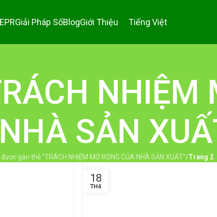
 EPR
Giải Pháp Số
Blog
Giới Thiệu
Tiếng Việt
: TRÁCH NHIỆ
 NHÀ SẢN XUẤ
ết được gắn thẻ “TRÁCH NHIỆM MỞ RỘNG CỦA NHÀ SẢN XUẤT”
/
Trang 2
18
TH4