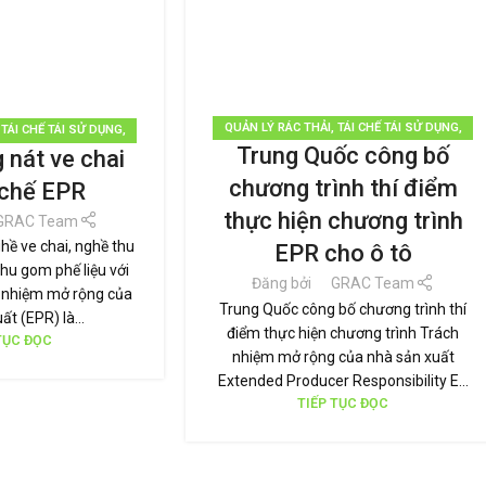
QUẢN LÝ RÁC THẢI
,
TÁI CHẾ TÁI SỬ DỤNG
,
,
TÁI CHẾ TÁI SỬ DỤNG
,
Trung Quốc công bố
TIN TỨC
 nát ve chai
N TỨC
chương trình thí điểm
 chế EPR
thực hiện chương trình
GRAC Team
hề ve chai, nghề thu
EPR cho ô tô
thu gom phế liệu với
Đăng bởi
GRAC Team
 nhiệm mở rộng của
Trung Quốc công bố chương trình thí
ất (EPR) là...
điểm thực hiện chương trình Trách
TỤC ĐỌC
nhiệm mở rộng của nhà sản xuất
Extended Producer Responsibility E...
TIẾP TỤC ĐỌC