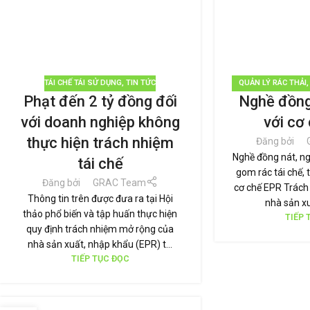
TÁI CHẾ TÁI SỬ DỤNG
,
TIN TỨC
QUẢN LÝ RÁC THẢI
Phạt đến 2 tỷ đồng đối
Nghề đồng
TI
với doanh nghiệp không
với cơ
thực hiện trách nhiệm
Đăng bởi
Nghề đồng nát, ng
tái chế
gom rác tái chế, 
Đăng bởi
GRAC Team
cơ chế EPR Trách
Thông tin trên được đưa ra tại Hội
nhà sản xu
thảo phổ biến và tập huấn thực hiện
TIẾP 
quy định trách nhiệm mở rộng của
nhà sản xuất, nhập khẩu (EPR) t...
TIẾP TỤC ĐỌC