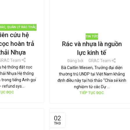
RÁC
,
QUẢN LÝ RÁC THẢI
,
iên cứu hệ
TÁI SỬ DỤNG
TIN TỨC
cọc hoàn trả
Rác và nhựa là nguồn
 thải Nhựa
lực kinh tế
GRAC Team
Đăng bởi
GRAC Team
 hệ thống đặt cọc
Bà Caitlin Wiesen, Trưởng đại diện
 thải Nhựa Hệ thống
thường trú UNDP tại Việt Nam khẳng
ả trong tiếng Anh gọi
định điều này tại hội thảo “Chia sẻ kinh
– refund sys...
nghiệm từ các Dự ...
TỤC ĐỌC
TIẾP TỤC ĐỌC
02
TH3