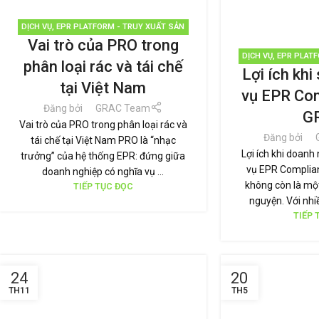
DỊCH VỤ
,
EPR PLATFORM - TRUY XUẤT SẢN
Vai trò của PRO trong
PHẨM
,
EPR-PRO
,
GRAC
,
GREEN POINT
,
PHÂN
DỊCH VỤ
,
EPR PLATF
LOẠI RÁC
,
QUẢN LÝ RÁC THẢI
,
TÁI CHẾ TÁI SỬ
phân loại rác và tái chế
Lợi ích khi
PHẨM
,
EPR-PRO
,
GR
DỤNG
,
THƯƠNG HIỆU BỀN VỮNG
,
TIN TỨC
tại Việt Nam
CHẾ TÁI SỬ
vụ EPR Co
Đăng bởi
GRAC Team
G
Vai trò của PRO trong phân loại rác và
Đăng bởi
tái chế tại Việt Nam PRO là “nhạc
Lợi ích khi doanh
trưởng” của hệ thống EPR: đứng giữa
vụ EPR Complia
doanh nghiệp có nghĩa vụ ...
không còn là mộ
TIẾP TỤC ĐỌC
nguyện. Với nhi
TIẾP 
24
20
TH11
TH5