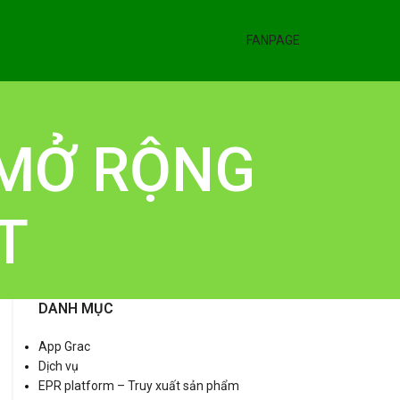
FANPAGE
M MỞ RỘNG
T
DANH MỤC
App Grac
Dịch vụ
EPR platform – Truy xuất sản phẩm