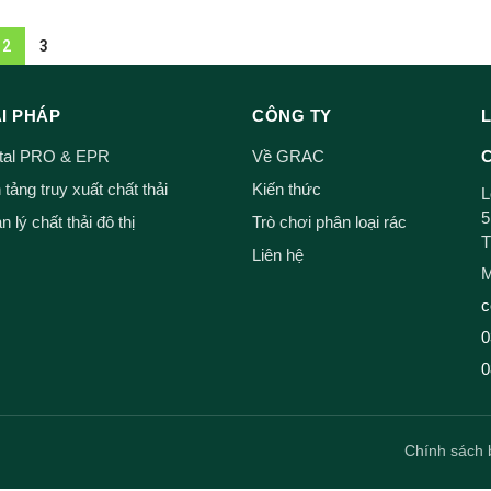
2
3
ẢI PHÁP
CÔNG TY
ital PRO & EPR
Về GRAC
C
tảng truy xuất chất thải
Kiến thức
L
5
 lý chất thải đô thị
Trò chơi phân loại rác
T
Liên hệ
M
c
0
0
Chính sách 