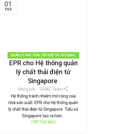
01
TH3
QUẢN LÝ RÁC THẢI
,
TÁI CHẾ TÁI SỬ DỤNG
,
EPR cho Hệ thống quản
TIN TỨC
lý chất thải điện tử
Singapore
Đăng bởi
GRAC Team
Hệ thống trách nhiệm mở rộng của
nhà sản xuất EPR cho Hệ thống quản
lý chất thải điện tử Singapore Tiểu sử
Singapore tạo ra hơn...
TIẾP TỤC ĐỌC