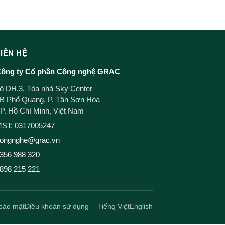
LIÊN HỆ
ông ty Cổ phần Công nghệ GRAC
ô DH.3, Tòa nhà Sky Center
B Phổ Quang, P. Tân Sơn Hòa
P. Hồ Chí Minh, Việt Nam
ST: 0317005247
ongnghe@grac.vn
356 988 320
898 215 221
bảo mật
Điều khoản sử dụng
Tiếng Việt
English