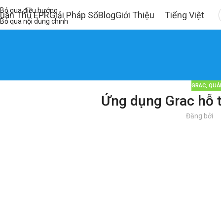
Bỏ qua điều hướng
uân Thủ EPR
Giải Pháp Số
Blog
Giới Thiệu
Tiếng Việt
Bỏ qua nội dung chính
GRAC
,
QUẢN
Ứng dụng Grac hỗ t
Đăng bởi