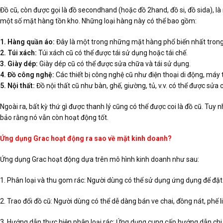
Đồ cũ, còn được gọi là đồ secondhand (hoặc đồ 2hand, đồ si, đồ sida), 
một số mặt hàng tồn kho. Những loại hàng này có thể bao gồm:
1. Hàng quần áo:
Đây là một trong những mặt hàng phổ biến nhất trong 
2. Túi xách:
Túi xách cũ có thể được tái sử dụng hoặc tái chế.
3. Giày dép:
Giày dép cũ có thể được sửa chữa và tái sử dụng.
4. Đồ công nghệ:
Các thiết bị công nghệ cũ như điện thoại di động, máy t
5. Nội thất:
Đồ nội thất cũ như bàn, ghế, giường, tủ, v.v. có thể được sửa 
Ngoài ra, bất kỳ thứ gì được thanh lý cũng có thể được coi là đồ cũ. Tuy
bảo rằng nó vẫn còn hoạt động tốt.
Ứng dụng Grac hoạt động ra sao về mặt kinh doanh?
Ứng dụng Grac hoạt động dựa trên mô hình kinh doanh như sau:
1. Phân loại và thu gom rác: Người dùng có thể sử dụng ứng dụng để đặt 
2. Trao đổi đồ cũ: Người dùng có thể dễ dàng bán ve chai, đồng nát, phế 
3. Hướng dẫn thực hiện phân loại rác: Ứng dụng cung cấp hướng dẫn chi ti