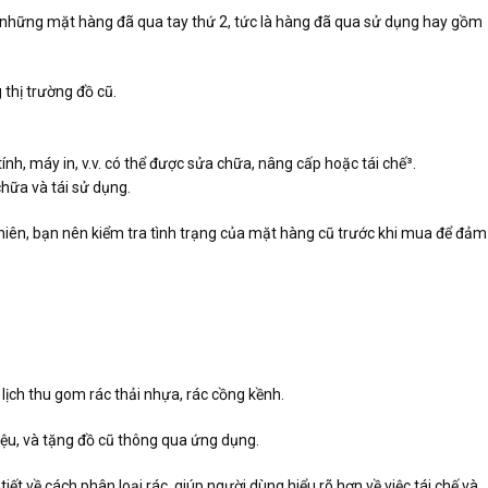
là những mặt hàng đã qua tay thứ 2, tức là hàng đã qua sử dụng hay gồm
thị trường đồ cũ.
ính, máy in, v.v. có thể được sửa chữa, nâng cấp hoặc tái chế³.
chữa và tái sử dụng.
 nhiên, bạn nên kiểm tra tình trạng của mặt hàng cũ trước khi mua để đảm
lịch thu gom rác thải nhựa, rác cồng kềnh.
liệu, và tặng đồ cũ thông qua ứng dụng.
ết về cách phân loại rác, giúp người dùng hiểu rõ hơn về việc tái chế và