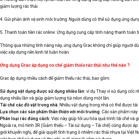
giảm lượng rác thải.
4. Gửi phản ánh vệ sinh môi trường: Người dùng có thể sử dụng ứng dụng
5. Thanh toán tiền rác online: Ứng dụng cung cấp tính năng thanh toán ti
Thông qua những tính năng này, ứng dụng Grac không chỉ giúp người dùn
việc xây dựng nền kinh tế tuần hoàn.
Ứng dụng Grac áp dụng cơ chế giảm thiểu rác thải như thế nào ?
Grac áp dụng nhiều cách để giảm thiểu rác thải, bao gồm:
Sử dụng vật dụng được sử dụng nhiều lần:
ví dụ Thay vì sử dụng cốc n
dụng nhiều lần và giúp giảm lượng túi nilon dùng một lần.
Tái chế các đồ vật trong nhà:
Nhiều vật dụng trong nhà có thể được tá
Lựa chọn các sản phẩm thân thiện với môi trường:
Các sản phẩm này th
Phân loại rác đúng cách:
Việc này giúp tối ưu hóa quá trình tái chế và g
Ngoài ra, mô hình 3R (Giảm thiểu – Tái sử dụng – Tái chế) cũng được áp
giới khuyến nghị, để giải quyết tình trạng ô nhiễm rác thải nhựa tại Việt
việc hạn chế sử dụng và thu phí, cuối cùng là cấm sử dụng.