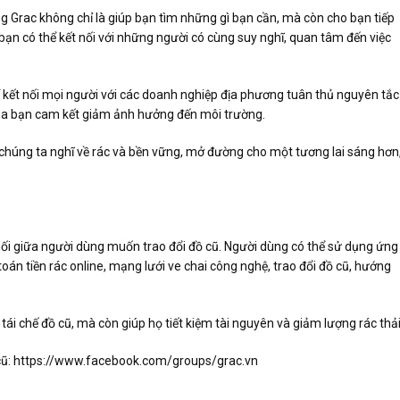
g Grac không chỉ là giúp bạn tìm những gì bạn cần, mà còn cho bạn tiếp
 bạn có thể kết nối với những người có cùng suy nghĩ, quan tâm đến việc
kết nối mọi người với các doanh nghiệp địa phương tuân thủ nguyên tắc
của bạn cam kết giảm ảnh hưởng đến môi trường.
húng ta nghĩ về rác và bền vững, mở đường cho một tương lai sáng hơn
nối giữa người dùng muốn trao đổi đồ cũ. Người dùng có thể sử dụng ứng
toán tiền rác online, mạng lưới ve chai công nghệ, trao đổi đồ cũ, hướng
ái chế đồ cũ, mà còn giúp họ tiết kiệm tài nguyên và giảm lượng rác thải
ồ cũ: https://www.facebook.com/groups/grac.vn