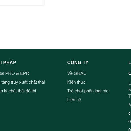
ẢI PHÁP
CÔNG TY
ital PRO & EPR
Về GRAC
C
tảng truy xuất chất thải
Kiến thức
L
5
 lý chất thải đô thị
Trò chơi phân loại rác
T
Liên hệ
M
c
0
0