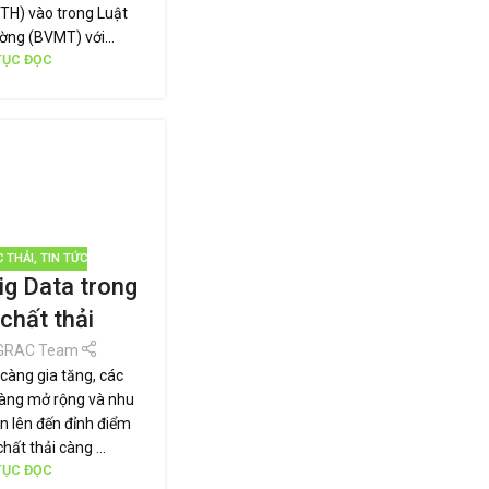
TH) vào trong Luật
ờng (BVMT) với...
TỤC ĐỌC
C THẢI
,
TIN TỨC
ig Data trong
 chất thải
GRAC Team
 càng gia tăng, các
àng mở rộng và nhu
n lên đến đỉnh điểm
chất thải càng ...
TỤC ĐỌC