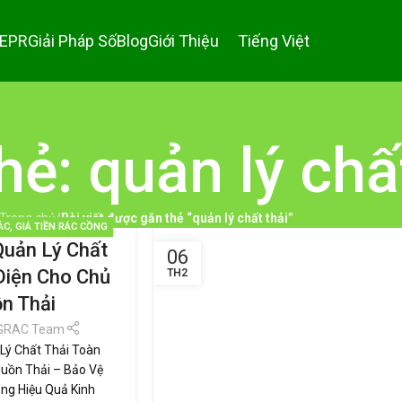
 EPR
Giải Pháp Số
Blog
Giới Thiệu
Tiếng Việt
hẻ: quản lý chấ
Trang chủ
/
Bài viết được gắn thẻ “quản lý chất thải”
ÁC
,
GIÁ TIỀN RÁC CỒNG
Quản Lý Chất
LOẠI RÁC
,
QUẢN LÝ RÁC
06
SỬ DỤNG
,
THƯƠNG HIỆU
Diện Cho Chủ
TH2
NG
,
TIN TỨC
n Thải
GRAC Team
Lý Chất Thải Toàn
uồn Thải – Bảo Vệ
ng Hiệu Quả Kinh