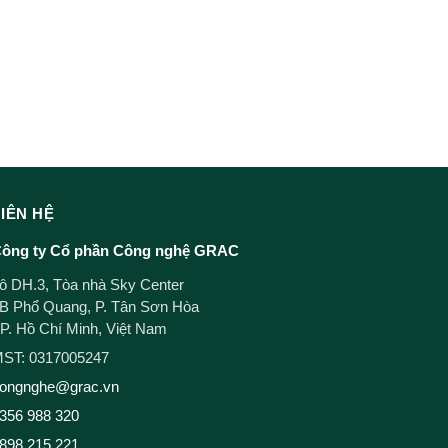
LIÊN HỆ
ông ty Cổ phần Công nghệ GRAC
ô DH.3, Tòa nhà Sky Center
B Phổ Quang, P. Tân Sơn Hòa
P. Hồ Chí Minh, Việt Nam
ST: 0317005247
ongnghe@grac.vn
356 988 320
898 215 221