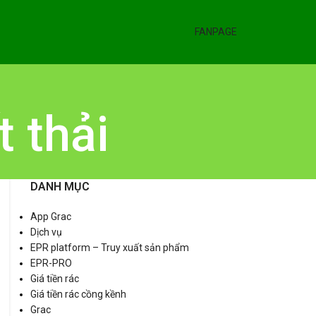
FANPAGE
t thải
DANH MỤC
App Grac
Dịch vụ
EPR platform – Truy xuất sản phẩm
EPR-PRO
Giá tiền rác
Giá tiền rác cồng kềnh
Grac