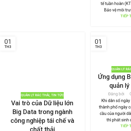
tế tuần hoàn (KT
Bảo vệ môi trư
TIẾP 
01
01
TH3
TH3
QUẢN LÝ RÁ
Ứng dụng B
quản lý
Đăng bởi
QUẢN LÝ RÁC THẢI
,
TIN TỨC
Khi dân số ngày
Vai trò của Dữ liệu lớn
thành phố ngày c
Big Data trong ngành
cầu của người dâ
công nghiệp tái chế và
thì phát sinh 
TIẾP 
chất thải