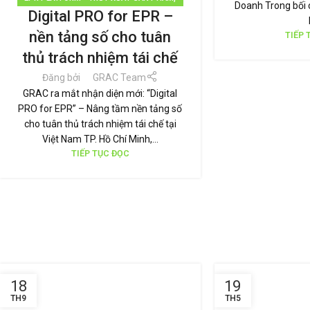
Doanh Trong bối 
Digital PRO for EPR –
EPR-PRO
,
GREEN POINT
,
TIN TỨC
nền tảng số cho tuân
TIẾP 
thủ trách nhiệm tái chế
Đăng bởi
GRAC Team
GRAC ra mắt nhận diện mới: “Digital
PRO for EPR” – Nâng tầm nền tảng số
cho tuân thủ trách nhiệm tái chế tại
Việt Nam TP. Hồ Chí Minh,...
TIẾP TỤC ĐỌC
18
19
TH9
TH5