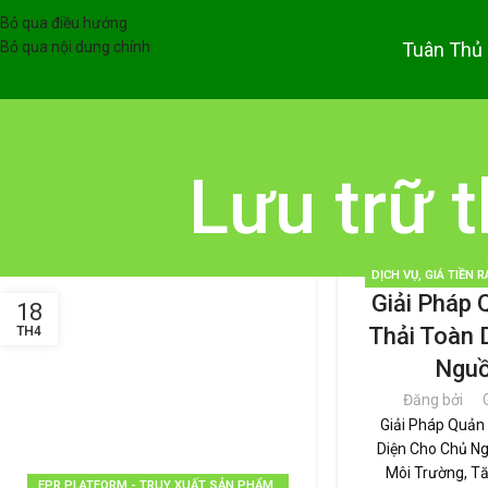
Bỏ qua điều hướng
Tuân Thủ
Bỏ qua nội dung chính
Lưu trữ t
DỊCH VỤ
,
GIÁ TIỀN R
Giải Pháp 
KỀNH
,
GRAC
,
PHÂN 
18
THẢI
,
TÁI CHẾ TÁI 
Thải Toàn 
TH4
BỀN VỮ
Nguồ
Đăng bởi
Giải Pháp Quản 
Diện Cho Chủ Ng
Môi Trường, Tă
EPR PLATFORM - TRUY XUẤT SẢN PHẨM
,