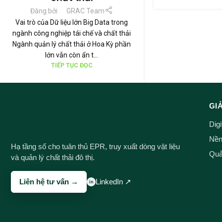
Đăng bởi
GRAC Team
Vai trò của Dữ liệu lớn Big Data trong
ngành công nghiệp tái chế và chất thải
Ngành quản lý chất thải ở Hoa Kỳ phần
lớn vẫn còn ẩn t...
TIẾP TỤC ĐỌC
GI
Dig
Nền 
Hạ tầng số cho tuân thủ EPR, truy xuất dòng vật liệu
Quản
và quản lý chất thải đô thị.
Liên hệ tư vấn →
LinkedIn ↗