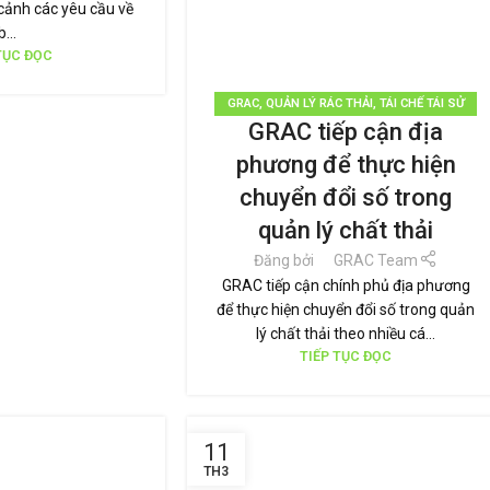
cảnh các yêu cầu về
b...
TỤC ĐỌC
GRAC
,
QUẢN LÝ RÁC THẢI
,
TÁI CHẾ TÁI SỬ
GRAC tiếp cận địa
DỤNG
,
THƯƠNG HIỆU BỀN VỮNG
,
TIN TỨC
phương để thực hiện
chuyển đổi số trong
quản lý chất thải
Đăng bởi
GRAC Team
GRAC tiếp cận chính phủ địa phương
để thực hiện chuyển đổi số trong quản
lý chất thải theo nhiều cá...
TIẾP TỤC ĐỌC
11
TH3