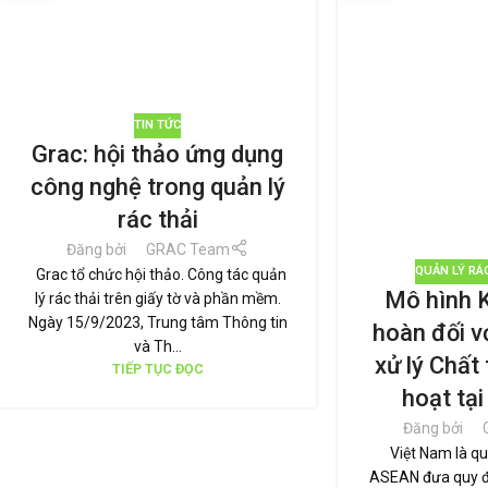
TIN TỨC
Grac: hội thảo ứng dụng
công nghệ trong quản lý
rác thải
Đăng bởi
GRAC Team
QUẢN LÝ RÁ
Grac tổ chức hội thảo. Công tác quản
Mô hình K
lý rác thải trên giấy tờ và phần mềm.
Ngày 15/9/2023, Trung tâm Thông tin
hoàn đối v
và Th...
xử lý Chất 
TIẾP TỤC ĐỌC
hoạt tạ
Đăng bởi
Việt Nam là qu
ASEAN đưa quy đị