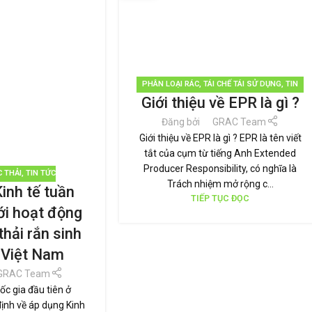
PHÂN LOẠI RÁC
,
TÁI CHẾ TÁI SỬ DỤNG
,
TIN
Giới thiệu về EPR là gì ?
TỨC
Đăng bởi
GRAC Team
Giới thiệu về EPR là gì ? EPR là tên viết
tắt của cụm từ tiếng Anh Extended
Producer Responsibility, có nghĩa là
C THẢI
,
TIN TỨC
Trách nhiệm mở rộng c...
inh tế tuần
TIẾP TỤC ĐỌC
ới hoạt động
thải rắn sinh
i Việt Nam
GRAC Team
ốc gia đầu tiên ở
nh về áp dụng Kinh