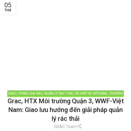
05
TH8
GRAC
,
PHÂN LOẠI RÁC
,
QUẢN LÝ RÁC THẢI
,
TÁI CHẾ TÁI SỬ DỤNG
,
THƯƠNG
Grac, HTX Môi trường Quận 3, WWF-Việt
HIỆU BỀN VỮNG
,
TIN TỨC
Nam: Giao lưu hướng đến giải pháp quản
lý rác thải
GRAC Team