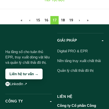
TIẾP TỤC ĐỌC
«
‹
15
16
17
18
19
›
»
GIẢI PHÁP
Digital PRO & EPR
Hạ tầng số cho tuân thủ
EPR, truy xuất dòng vật liệu
Nền tảng truy xuất chất thải
và quản lý chất thải đô thị.
Quản lý chất thải đô thị
Liên hệ tư vấn →
LinkedIn ↗
LIÊN HỆ
CÔNG TY
Công ty Cổ phần Công