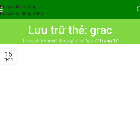
Bỏ qua điều hướng
Bỏ qua nội dung chính
Lưu trữ thẻ: grac
Trang chủ
/
Bài viết được gắn thẻ “grac”
/
Trang 17
16
TH11