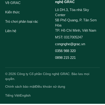
nghệ GRAC
Về GRAC
Lô DH.3, Tòa nhà Sky
Kiến thức
Center
5B Phổ Quang, P. Tân Sơn
Trò chơi phân loại rác
Hòa
TP. Hồ Chí Minh, Việt Nam
Liên hệ
MST: 0317005247
congnghe@grac.vn
0356 988 320
0898 215 221
©
2026
Công ty Cổ phần Công nghệ GRAC. Bảo lưu mọi
quyền.
Chính sách bảo mật
Điều khoản sử dụng
Tiếng Việt
English