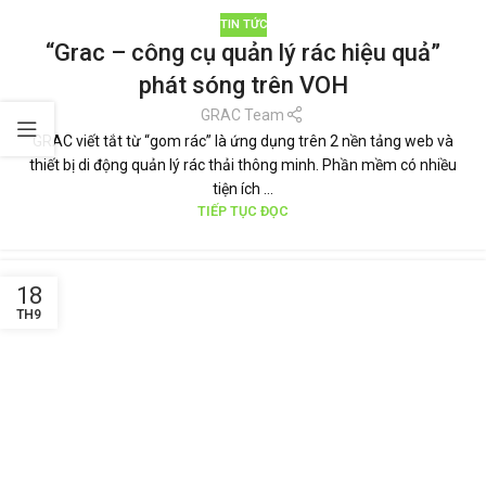
TIN TỨC
“Grac – công cụ quản lý rác hiệu quả”
phát sóng trên VOH
GRAC Team
GRAC viết tắt từ “gom rác” là ứng dụng trên 2 nền tảng web và
thiết bị di động quản lý rác thải thông minh. Phần mềm có nhiều
tiện ích ...
TIẾP TỤC ĐỌC
18
TH9