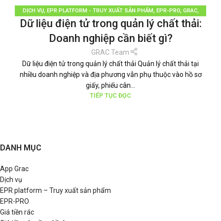
DỊCH VỤ
,
EPR PLATFORM - TRUY XUẤT SẢN PHẨM
,
EPR-PRO
,
GRAC
,
Dữ liệu điện tử trong quản lý chất thải:
PHÂN LOẠI RÁC
,
QUẢN LÝ RÁC THẢI
,
TÁI CHẾ TÁI SỬ DỤNG
,
THƯƠNG HIỆU
BỀN VỮNG
,
TIN TỨC
Doanh nghiệp cần biết gì?
GRAC Team
Dữ liệu điện tử trong quản lý chất thải Quản lý chất thải tại
nhiều doanh nghiệp và địa phương vẫn phụ thuộc vào hồ sơ
giấy, phiếu cân...
TIẾP TỤC ĐỌC
DANH MỤC
App Grac
Dịch vụ
EPR platform – Truy xuất sản phẩm
EPR-PRO
Giá tiền rác