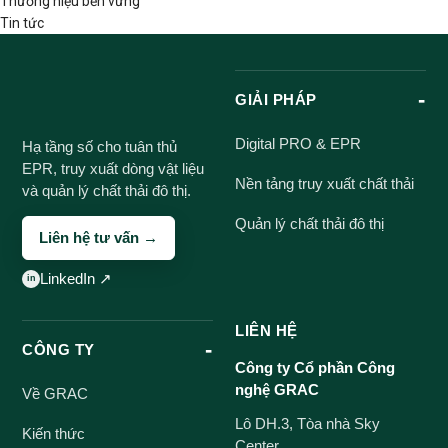
Thương hiệu bền vững
Tin tức
GIẢI PHÁP
Digital PRO & EPR
Hạ tầng số cho tuân thủ
EPR, truy xuất dòng vật liệu
Nền tảng truy xuất chất thải
và quản lý chất thải đô thị.
Quản lý chất thải đô thị
Liên hệ tư vấn →
LinkedIn ↗
LIÊN HỆ
CÔNG TY
Công ty Cổ phần Công
nghệ GRAC
Về GRAC
Lô DH.3, Tòa nhà Sky
Kiến thức
Center