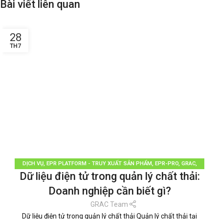
Bài viết liên quan
28
TH7
DỊCH VỤ
,
EPR PLATFORM - TRUY XUẤT SẢN PHẨM
,
EPR-PRO
,
GRAC
,
Dữ liệu điện tử trong quản lý chất thải:
PHÂN LOẠI RÁC
,
QUẢN LÝ RÁC THẢI
,
TÁI CHẾ TÁI SỬ DỤNG
,
THƯƠNG HIỆU
BỀN VỮNG
,
TIN TỨC
Doanh nghiệp cần biết gì?
GRAC Team
Dữ liệu điện tử trong quản lý chất thải Quản lý chất thải tại