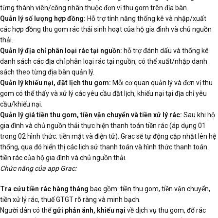
từng thành viên/công nhân thuộc đơn vị thu gom trên địa bàn.
Quản lý số lượng hợp đồng:
Hỗ trợ tính năng thống kê và nhập/xuất
các hợp đồng thu gom rác thải sinh hoạt của hộ gia đình và chủ nguồn
thải.
Quản lý địa chỉ phân loại rác tại nguồn:
hỗ trợ đánh dấu và thống kê
danh sách các địa chỉ phân loại rác tại nguồn, có thể xuất/nhập danh
sách theo từng địa bàn quản lý.
Quản lý khiếu nại, đặt lịch thu gom:
Mỗi cơ quan quản lý và đơn vị thu
gom có thể thấy và xử lý các yêu cầu đặt lịch, khiếu nại tại địa chỉ yêu
cầu/khiếu nại.
Quản lý giá tiền thu gom, tiền vận chuyển và tiền xử lý rác:
Sau khi hộ
gia đình và chủ nguồn thải thực hiện thanh toán tiền rác (áp dụng 01
trong 02 hình thức: tiền mặt và điện tử). Grac sẽ tự động cập nhật lên hệ
thống, qua đó hiển thị các lịch sử thanh toán và hình thức thanh toán
tiền rác của hộ gia đình và chủ nguồn thải.
Chức năng của app Grac:
Tra cứu tiền rác hàng tháng
bao gồm: tiền thu gom, tiền vận chuyển,
tiền xử lý rác, thuế GTGT rõ ràng và minh bạch.
Người dân có thể
gửi phản ánh, khiếu nại
về dịch vụ thu gom, đổ rác