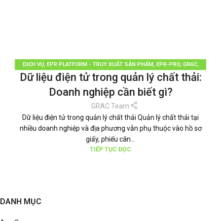
DỊCH VỤ
,
EPR PLATFORM - TRUY XUẤT SẢN PHẨM
,
EPR-PRO
,
GRAC
,
Dữ liệu điện tử trong quản lý chất thải:
PHÂN LOẠI RÁC
,
QUẢN LÝ RÁC THẢI
,
TÁI CHẾ TÁI SỬ DỤNG
,
THƯƠNG HIỆU
BỀN VỮNG
,
TIN TỨC
Doanh nghiệp cần biết gì?
GRAC Team
Dữ liệu điện tử trong quản lý chất thải Quản lý chất thải tại
nhiều doanh nghiệp và địa phương vẫn phụ thuộc vào hồ sơ
giấy, phiếu cân...
TIẾP TỤC ĐỌC
DANH MỤC