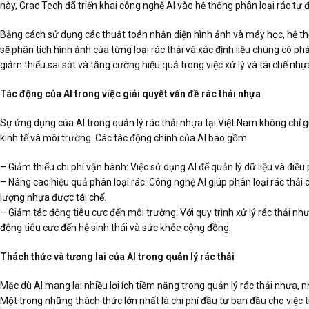
này, Grac Tech đã triển khai công nghệ AI vào hệ thống phân loại rác tự 
Bằng cách sử dụng các thuật toán nhận diện hình ảnh và máy học, hệ thốn
sẽ phân tích hình ảnh của từng loại rác thải và xác định liệu chúng có ph
giảm thiểu sai sót và tăng cường hiệu quả trong việc xử lý và tái chế nhự
Tác động của AI trong việc giải quyết vấn đề rác thải nhựa
Sự ứng dụng của AI trong quản lý rác thải nhựa tại Việt Nam không chỉ gi
kinh tế và môi trường. Các tác động chính của AI bao gồm:
– Giảm thiểu chi phí vận hành: Việc sử dụng AI để quản lý dữ liệu và điều
– Nâng cao hiệu quả phân loại rác: Công nghệ AI giúp phân loại rác thải 
lượng nhựa được tái chế.
– Giảm tác động tiêu cực đến môi trường: Với quy trình xử lý rác thải nhự
động tiêu cực đến hệ sinh thái và sức khỏe cộng đồng.
Thách thức và tương lai của AI trong quản lý rác thải
Mặc dù AI mang lại nhiều lợi ích tiềm năng trong quản lý rác thải nhựa
Một trong những thách thức lớn nhất là chi phí đầu tư ban đầu cho việc tr