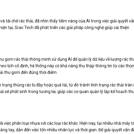
 tái chế rác thải, đã nhìn thấy tiềm năng của AI trong việc giải quyết vấ
iện tại, Grac Tech đã phát triển các giải pháp công nghệ giúp cải thiện
hu gom rác thải thông minh sử dụng AI để quản lý dữ liệu về lượng rác th
theo lịch cố định, hệ thống này có khả năng thu thập thông tin từ các thù
tải thu gom đến đúng thời điểm.
trạng thùng rác bị đầy hoặc quá tải, từ đó tránh tình trạng rác thải tràn 
i sẽ phát sinh trong tương lai, giúp các cơ quan quản lý lập kế hoạch th
 việc phân loại nhựa với các loại rác khác. Hiện nay, tại nhiều nhà máy tá
ằng tay, dẫn đến việc tốn nhiều nhân lực và thời gian. Để giải quyết vấn đ