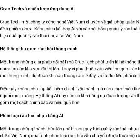
Grac Tech và chiến lược ứng dụng AI
Grac Tech, một công ty công nghệ Việt Nam chuyên về giải pháp quản lý và
đề ô nhiễm nhựa. Bằng cách kết hợp AI với các hệ thống quản lý rác thải h
hiệu quả quản lý rác thải nhựa tại Việt Nam.
Hệ thống thu gom rác thải thông minh
Một trong những giải pháp nổi bật mà Grac Tech phát triển là hệ thống t
nhựa tại các khu vực đô thị lớn. Thay vì phụ thuộc vào việc thu gom rác 
rác thông minh, dự đoán khi nào thùng rác sẽ đầy, và từ đó điều phối xe 
Điều này không chỉ giúp tiết kiệm chi phí vận hành mà còn giảm thiểu tình 
ngoài môi trường. Hệ thống AI này còn có khả năng dự đoán lượng rác thả
gom một cách chính xác và hiệu quả hơn.
Phân loại rác thải nhựa bằng AI
Một trong những thách thức lớn nhất trong quy trình xử lý rác thải nhựa là
chế ở Việt Nam, quá trình phân loại rác thải vẫn chủ yếu được thực hiện b