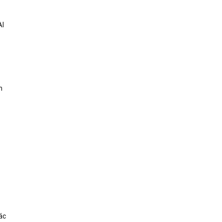
AI
h
ác