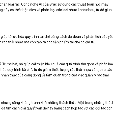
à phân loại rác. Công nghệ AI của Grac sử dụng các thuật toán học máy
g này có thể nhận diện và phân loại các loại nhựa khác nhau, từ đó giúp
 giúp tối ưu hóa quy trình tái chế bằng cách dự đoán và phân tích các yế
 rác thải nhựa mà còn tạo ra các sản phẩm tái chế có giá trị.
ể. Trước hết, nó giúp cải thiện hiệu quả của quá trình thu gom và phân loạ
u hóa quy trình tái chế, từ đó giảm thiểu lượng rác thải nhựa và tạo ra các
ao nhận thức của cộng đồng về tầm quan trọng của việc quản lý rác thải
ích, nhưng cũng không tránh khỏi những thách thức. Một trong những thác
c đã tìm cách giải quyết vấn đề này bằng cách hợp tác với các đối tác côn