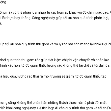
động.
g này có thể phân loại nhựa từ các loại rác khác với độ chính xác cao. 
ải là nhựa hay không. Công nghệ này giúp tối ưu hóa quá trình phân loại,
a.
úp tối ưu hóa quy trình thu gom và xử lý rác mà còn mang lại nhiều lợi íc
 phối quá trình thu gom rác giúp tiết kiệm chi phí vận chuyển và nhân lực.
chính xác hơn, từ đó giảm thiểu lượng rác không thể tái chế và tối đa hóa
a hiệu quả, lượng rác thải ra môi trường sẽ giảm, từ đó giảm thiểu tác
, nhưng cũng không thể phủ nhận những thách thức mà nó phải đối mặt.
iển khai công nghệ này. Để tích hợp AI vào quy trình thu gom và tái chế r