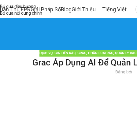
Bỏ qua điều hướng
uân Thủ EPR
Giải Pháp Số
Blog
Giới Thiệu
Tiếng Việt
Bỏ qua nội dung chính
DỊCH VỤ
,
GIÁ TIỀN RÁC
,
GRAC
,
PHÂN LOẠI RÁC
,
QUẢN LÝ RÁC
Grac Áp Dụng AI Để Quản L
Đăng bởi