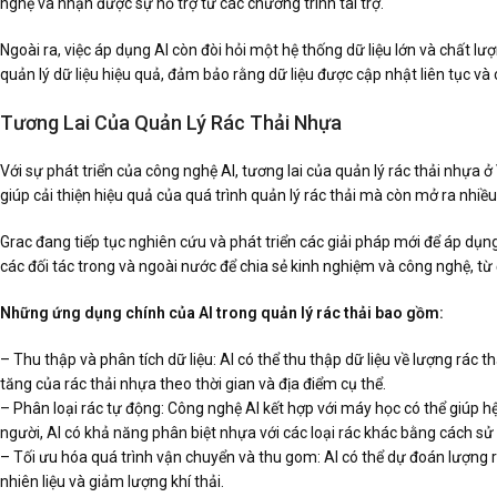
nghệ và nhận được sự hỗ trợ từ các chương trình tài trợ.
Ngoài ra, việc áp dụng AI còn đòi hỏi một hệ thống dữ liệu lớn và chất l
quản lý dữ liệu hiệu quả, đảm bảo rằng dữ liệu được cập nhật liên tục và 
Tương Lai Của Quản Lý Rác Thải Nhựa
Với sự phát triển của công nghệ AI, tương lai của quản lý rác thải nhựa 
giúp cải thiện hiệu quả của quá trình quản lý rác thải mà còn mở ra nhiều 
Grac đang tiếp tục nghiên cứu và phát triển các giải pháp mới để áp dụn
các đối tác trong và ngoài nước để chia sẻ kinh nghiệm và công nghệ, từ 
Những ứng dụng chính của AI trong quản lý rác thải bao gồm:
– Thu thập và phân tích dữ liệu: AI có thể thu thập dữ liệu về lượng rác
tăng của rác thải nhựa theo thời gian và địa điểm cụ thể.
– Phân loại rác tự động: Công nghệ AI kết hợp với máy học có thể giúp h
người, AI có khả năng phân biệt nhựa với các loại rác khác bằng cách sử
– Tối ưu hóa quá trình vận chuyển và thu gom: AI có thể dự đoán lượng rá
nhiên liệu và giảm lượng khí thải.