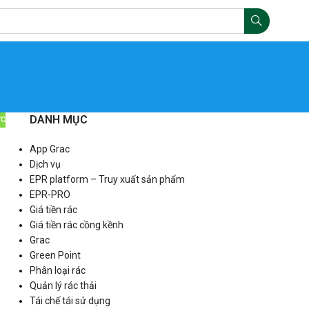
DANH MỤC
ỨC
App Grac
Dịch vụ
EPR platform – Truy xuất sản phẩm
EPR-PRO
Giá tiền rác
Giá tiền rác cồng kềnh
Grac
Green Point
Phân loại rác
Quản lý rác thải
Tái chế tái sử dụng