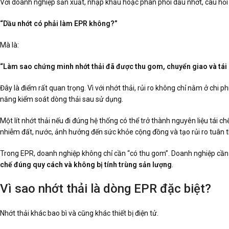
Với doanh nghiệp sản xuất, nhập khẩu hoặc phân phối dầu nhớt, câu hỏi 
“Dầu nhớt có phải làm EPR không?”
Mà là:
“Làm sao chứng minh nhớt thải đã được thu gom, chuyển giao và tái
Đây là điểm rất quan trọng. Vì với nhớt thải, rủi ro không chỉ nằm ở chi 
năng kiểm soát dòng thải sau sử dụng.
Một lít nhớt thải nếu đi đúng hệ thống có thể trở thành nguyên liệu tái c
nhiễm đất, nước, ảnh hưởng đến sức khỏe cộng đồng và tạo rủi ro tuân 
Trong EPR, doanh nghiệp không chỉ cần “có thu gom”. Doanh nghiệp c
chế đúng quy cách và không bị tính trùng sản lượng
.
Vì sao nhớt thải là dòng EPR đặc biệt?
Nhớt thải khác bao bì và cũng khác thiết bị điện tử.