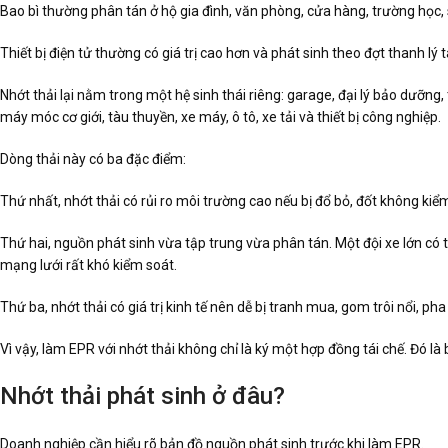
Bao bì thường phân tán ở hộ gia đình, văn phòng, cửa hàng, trường học, s
Thiết bị điện tử thường có giá trị cao hơn và phát sinh theo đợt thanh lý t
Nhớt thải lại nằm trong một hệ sinh thái riêng: garage, đại lý bảo dưỡng,
máy móc cơ giới, tàu thuyền, xe máy, ô tô, xe tải và thiết bị công nghiệp.
Dòng thải này có ba đặc điểm:
Thứ nhất, nhớt thải có rủi ro môi trường cao nếu bị đổ bỏ, đốt không k
Thứ hai, nguồn phát sinh vừa tập trung vừa phân tán. Một đội xe lớn có 
mạng lưới rất khó kiểm soát.
Thứ ba, nhớt thải có giá trị kinh tế nên dễ bị tranh mua, gom trôi nổi, 
Vì vậy, làm EPR với nhớt thải không chỉ là ký một hợp đồng tái chế. Đó là 
Nhớt thải phát sinh ở đâu?
Doanh nghiệp cần hiểu rõ bản đồ nguồn phát sinh trước khi làm EPR.