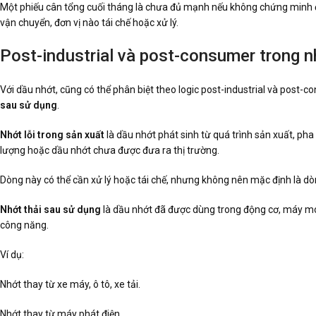
Một phiếu cân tổng cuối tháng là chưa đủ mạnh nếu không chứng minh đượ
vận chuyển, đơn vị nào tái chế hoặc xử lý.
Post-industrial và post-consumer trong n
Với dầu nhớt, cũng có thể phân biệt theo logic post-industrial và post
sau sử dụng
.
Nhớt lỗi trong sản xuất
là dầu nhớt phát sinh từ quá trình sản xuất, pha
lượng hoặc dầu nhớt chưa được đưa ra thị trường.
Dòng này có thể cần xử lý hoặc tái chế, nhưng không nên mặc định là dò
Nhớt thải sau sử dụng
là dầu nhớt đã được dùng trong động cơ, máy móc,
công năng.
Ví dụ:
Nhớt thay từ xe máy, ô tô, xe tải.
Nhớt thay từ máy phát điện.