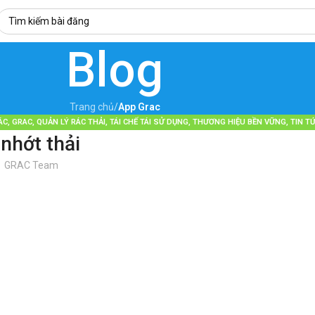
Blog
Trang chủ
/
App Grac
ÁC
,
GRAC
,
QUẢN LÝ RÁC THẢI
,
TÁI CHẾ TÁI SỬ DỤNG
,
THƯƠNG HIỆU BỀN VỮNG
,
TIN T
 nhớt thải
GRAC Team