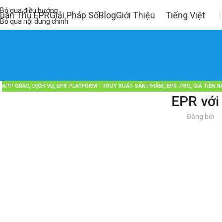
Bỏ qua điều hướng
uân Thủ EPR
Giải Pháp Số
Blog
Giới Thiệu
Tiếng Việt
Bỏ qua nội dung chính
APP GRAC
,
DỊCH VỤ
,
EPR PLATFORM - TRUY XUẤT SẢN PHẨM
,
EPR-PRO
,
GIÁ TIỀN R
EPR với
Đăng bởi