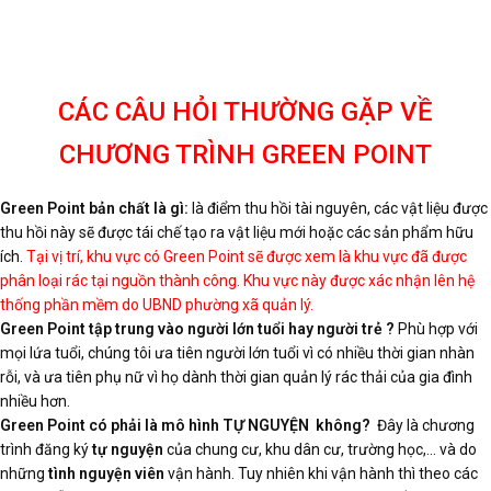
CÁC CÂU HỎI THƯỜNG GẶP VỀ
CHƯƠNG TRÌNH GREEN POINT
Green Point bản chất là gì:
là điểm thu hồi tài nguyên, các vật liệu được
thu hồi này sẽ được tái chế tạo ra vật liệu mới hoặc các sản phẩm hữu
ích.
Tại vị trí, khu vực có Green Point sẽ được xem là khu vực đã được
phân loại rác tại nguồn thành công. Khu vực này được xác nhận lên hệ
thống phần mềm do UBND phường xã quản lý.
Green Point tập trung vào người lớn tuổi hay người trẻ ?
Phù hợp với
mọi lứa tuổi, chúng tôi ưa tiên người lớn tuổi vì có nhiều thời gian nhàn
rỗi, và ưa tiên phụ nữ vì họ dành thời gian quản lý rác thải của gia đình
nhiều hơn.
Green Point có phải là mô hình TỰ NGUYỆN không?
Đây là chương
trình đăng ký
tự nguyện
của chung cư, khu dân cư, trường học,… và do
những
tình nguyện viên
vận hành. Tuy nhiên khi vận hành thì theo các