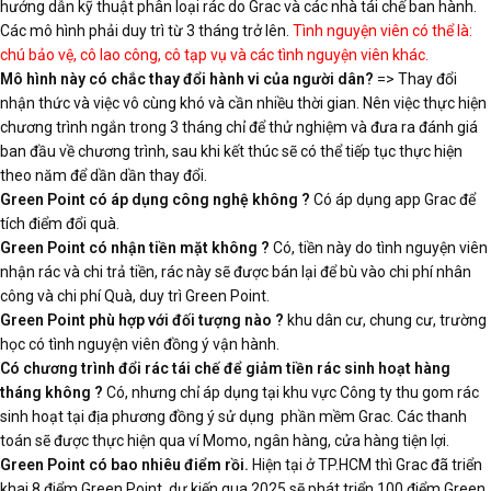
hướng dẫn kỹ thuật phân loại rác do Grac và các nhà tái chế ban hành.
Các mô hình phải duy trì từ 3 tháng trở lên.
Tình nguyện viên có thể là:
chú bảo vệ, cô lao công, cô tạp vụ và các tình nguyện viên khác.
Mô hình này có chắc thay đổi hành vi của người dân?
=> Thay đổi
nhận thức và việc vô cùng khó và cần nhiều thời gian. Nên việc thực hiện
chương trình ngắn trong 3 tháng chỉ để thử nghiệm và đưa ra đánh giá
ban đầu về chương trình, sau khi kết thúc sẽ có thể tiếp tục thực hiện
theo năm để dần dần thay đổi.
Green Point có áp dụng công nghệ không ?
Có áp dụng app Grac để
tích điểm đổi quà.
Green Point có nhận tiền mặt không ?
Có, tiền này do tình nguyện viên
nhận rác và chi trả tiền, rác này sẽ được bán lại để bù vào chi phí nhân
công và chi phí Quà, duy trì Green Point.
Green Point phù hợp với đối tượng nào ?
khu dân cư, chung cư, trường
học có tình nguyện viên đồng ý vận hành.
Có chương trình đổi rác tái chế để giảm tiền rác sinh hoạt hàng
tháng không ?
Có, nhưng chỉ áp dụng tại khu vực Công ty thu gom rác
sinh hoạt tại địa phương đồng ý sử dụng phần mềm Grac. Các thanh
toán sẽ được thực hiện qua ví Momo, ngân hàng, cửa hàng tiện lợi.
Green Point có bao nhiêu điểm rồi.
Hiện tại ở TP.HCM thì Grac đã triển
khai 8 điểm Green Point, dự kiến qua 2025 sẽ phát triển 100 điểm Green