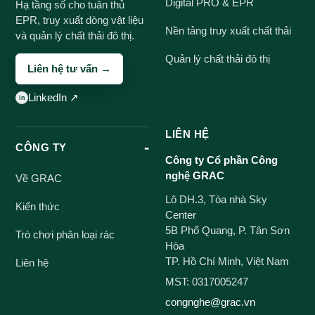
Digital PRO & EPR
Hạ tầng số cho tuân thủ
EPR, truy xuất dòng vật liệu
Nền tảng truy xuất chất thải
và quản lý chất thải đô thị.
Quản lý chất thải đô thị
Liên hệ tư vấn →
LinkedIn ↗
LIÊN HỆ
CÔNG TY
Công ty Cổ phần Công
nghệ GRAC
Về GRAC
Lô DH.3, Tòa nhà Sky
Kiến thức
Center
5B Phổ Quang, P. Tân Sơn
Trò chơi phân loại rác
Hòa
TP. Hồ Chí Minh, Việt Nam
Liên hệ
MST: 0317005247
congnghe@grac.vn