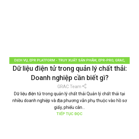
DỊCH VỤ
,
EPR PLATFORM - TRUY XUẤT SẢN PHẨM
,
EPR-PRO
,
GRAC
,
Dữ liệu điện tử trong quản lý chất thải:
PHÂN LOẠI RÁC
,
QUẢN LÝ RÁC THẢI
,
TÁI CHẾ TÁI SỬ DỤNG
,
THƯƠNG HIỆU
BỀN VỮNG
,
TIN TỨC
Doanh nghiệp cần biết gì?
GRAC Team
Dữ liệu điện tử trong quản lý chất thải Quản lý chất thải tại
nhiều doanh nghiệp và địa phương vẫn phụ thuộc vào hồ sơ
giấy, phiếu cân...
TIẾP TỤC ĐỌC