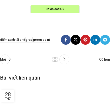
Download QR
điểm xanh tái chế
grac
green point
Mới hơn
Cũ hơn
Bài viết liên quan
28
TH7