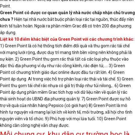
Point.
Green Point có được cơ quan quản lý nhà nước chấp nhận chủ trương
chưa ?
Hiện tại nhà nước bắt buộc phân loại rác tại nguồn, thúc đẩy nền
kinh tế tuần hoàn. Ngoài ra phần mềm Grac đã có trên 200 địa phương
áp dụng.
Liệt kê 10 điểm khác biệt của Green Point với các chương trình khác:
1) Green Point là có hệ thống tích điểm đổi quà và thu gom rác tái chế
với mạng lưới rộng, được duy trì mang tính bền vững nên không phải là
sự kiện. 2) Green Point thu gom rác thải tất cả các loại phụ thuộc vào
đặc thù địa phương ví dụ như rác cồng kềnh, rác điện tử, … 3) Green
Point có chương trình giáo dục online được đầu tư rất lớn. 4) Green
Point áp dụng AI trong việc hỗ trợ phân loại rác thải và tái chế. 5) Green
Point thu gom tái chế rác nhựa có giá trị thấp như túi nilong,.. 6) Green
Point áp dụng phần mềm Grac tích hợp với dữ liệu nền về quản lý rác
thải sinh hoạt do UBND địa phương quản lý. 7) Green Point được sự hỗ
trợ về quà của nhãn hàng Pepsico (có giới hạn) 8) Green Point là mô
hình tự nguyện và mang lại lợi ích về kinh tế, môi trường, xã hội cho tình
nguyện viên và tổ chức. 9) Phù hợp với mọi lứa tuổi. 10) Green Point
không cần công nghệ vẫn chạy được.
Mỗi chung cư, khu dân cư trường học là