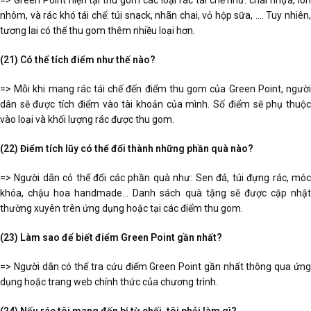
=> Green Point hiện tại thu gom các loại rác tái chế như: chai nhựa, lon
nhôm, và rác khó tái chế: túi snack, nhãn chai, vỏ hộp sữa, …. Tuy nhiên,
tương lai có thể thu gom thêm nhiều loại hơn.
(21) Có thể tích điểm như thế nào?
=> Mỗi khi mang rác tái chế đến điểm thu gom của Green Point, người
dân sẽ được tích điểm vào tài khoản của mình. Số điểm sẽ phụ thuộc
vào loại và khối lượng rác được thu gom.
(22) Điểm tích lũy có thể đổi thành những phần quà nào?
=> Người dân có thể đổi các phần quà như: Sen đá, túi đựng rác, móc
khóa, chậu hoa handmade… Danh sách quà tặng sẽ được cập nhật
thường xuyên trên ứng dụng hoặc tại các điểm thu gom.
(23) Làm sao để biết điểm Green Point gần nhất?
=> Người dân có thể tra cứu điểm Green Point gần nhất thông qua ứng
dụng hoặc trang web chính thức của chương trình.