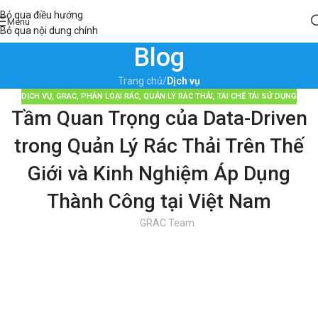
Bỏ qua điều hướng
Menu
Bỏ qua nội dung chính
Blog
Trang chủ
/
Dịch vụ
DỊCH VỤ
,
GRAC
,
PHÂN LOẠI RÁC
,
QUẢN LÝ RÁC THẢI
,
TÁI CHẾ TÁI SỬ DỤNG
Tầm Quan Trọng của Data-Driven
trong Quản Lý Rác Thải Trên Thế
Giới và Kinh Nghiệm Áp Dụng
Thành Công tại Việt Nam
GRAC Team