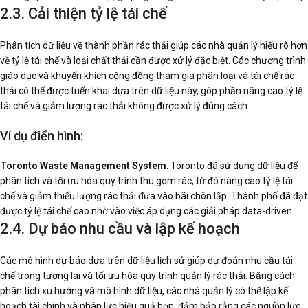
2.3. Cải thiện tỷ lệ tái chế
Phân tích dữ liệu về thành phần rác thải giúp các nhà quản lý hiểu rõ hơn
về tỷ lệ tái chế và loại chất thải cần được xử lý đặc biệt. Các chương trình
giáo dục và khuyến khích cộng đồng tham gia phân loại và tái chế rác
thải có thể được triển khai dựa trên dữ liệu này, góp phần nâng cao tỷ lệ
tái chế và giảm lượng rác thải không được xử lý đúng cách.
Ví dụ điển hình:
Toronto Waste Management System
: Toronto đã sử dụng dữ liệu để
phân tích và tối ưu hóa quy trình thu gom rác, từ đó nâng cao tỷ lệ tái
chế và giảm thiểu lượng rác thải đưa vào bãi chôn lấp. Thành phố đã đạt
được tỷ lệ tái chế cao nhờ vào việc áp dụng các giải pháp data-driven.
2.4. Dự báo nhu cầu và lập kế hoạch
Các mô hình dự báo dựa trên dữ liệu lịch sử giúp dự đoán nhu cầu tái
chế trong tương lai và tối ưu hóa quy trình quản lý rác thải. Bằng cách
phân tích xu hướng và mô hình dữ liệu, các nhà quản lý có thể lập kế
hoạch tài chính và nhân lực hiệu quả hơn, đảm bảo rằng các nguồn lực