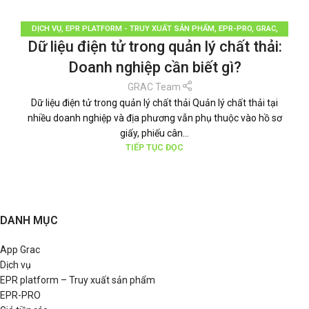
DỊCH VỤ
,
EPR PLATFORM - TRUY XUẤT SẢN PHẨM
,
EPR-PRO
,
GRAC
,
Dữ liệu điện tử trong quản lý chất thải:
PHÂN LOẠI RÁC
,
QUẢN LÝ RÁC THẢI
,
TÁI CHẾ TÁI SỬ DỤNG
,
THƯƠNG HIỆU
BỀN VỮNG
,
TIN TỨC
Doanh nghiệp cần biết gì?
GRAC Team
Dữ liệu điện tử trong quản lý chất thải Quản lý chất thải tại
nhiều doanh nghiệp và địa phương vẫn phụ thuộc vào hồ sơ
giấy, phiếu cân...
TIẾP TỤC ĐỌC
DANH MỤC
App Grac
Dịch vụ
EPR platform – Truy xuất sản phẩm
EPR-PRO