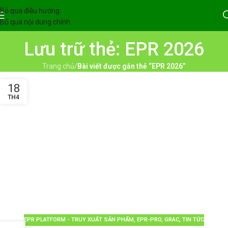
Bỏ qua điều hướng
Bỏ qua nội dung chính
Lưu trữ thẻ: EPR 2026
Trang chủ
/
Bài viết được gắn thẻ “EPR 2026”
18
TH4
EPR PLATFORM - TRUY XUẤT SẢN PHẨM
,
EPR-PRO
,
GRAC
,
TIN TỨC