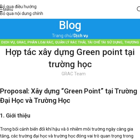
Bỏ qua điều hướng
Menu
Bỏ qua nội dung chính
Blog
Trang chủ
/
Dịch vụ
DỊCH VỤ
,
GRAC
,
PHÂN LOẠI RÁC
,
QUẢN LÝ RÁC THẢI
,
TÁI CHẾ TÁI SỬ DỤNG
,
THƯƠNG
Hợp tác xây dựng Green point tại
HIỆU BỀN VỮNG
trường học
GRAC Team
Proposal: Xây dựng “Green Point” tại Trường
Đại Học và Trường Học
1. Giới thiệu
Trong bối cảnh biến đổi khí hậu và ô nhiễm môi trường ngày càng gia
tăng, các trường đại học và trường học đóng vai trò quan trọng trong