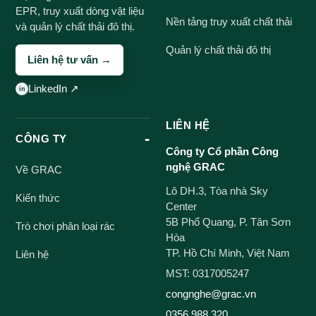
EPR, truy xuất dòng vật liệu
Nền tảng truy xuất chất thải
và quản lý chất thải đô thị.
Quản lý chất thải đô thị
Liên hệ tư vấn →
LinkedIn ↗
LIÊN HỆ
CÔNG TY
Công ty Cổ phần Công
nghệ GRAC
Về GRAC
Lô DH.3, Tòa nhà Sky
Kiến thức
Center
5B Phổ Quang, P. Tân Sơn
Trò chơi phân loại rác
Hòa
TP. Hồ Chí Minh, Việt Nam
Liên hệ
MST: 0317005247
congnghe@grac.vn
0356 988 320