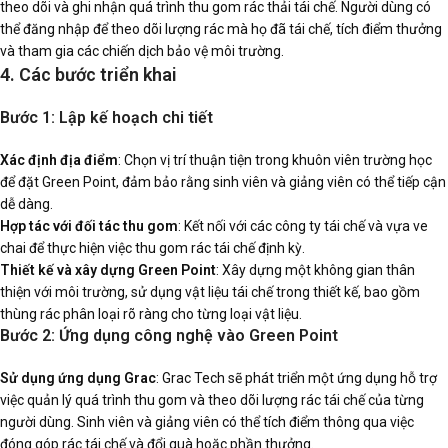
theo dõi và ghi nhận quá trình thu gom rác thải tái chế. Người dùng có
thể đăng nhập để theo dõi lượng rác mà họ đã tái chế, tích điểm thưởng
và tham gia các chiến dịch bảo vệ môi trường.
4. Các bước triển khai
Bước 1: Lập kế hoạch chi tiết
Xác định địa điểm
: Chọn vị trí thuận tiện trong khuôn viên trường học
để đặt Green Point, đảm bảo rằng sinh viên và giảng viên có thể tiếp cận
dễ dàng.
Hợp tác với đối tác thu gom
: Kết nối với các công ty tái chế và vựa ve
chai để thực hiện việc thu gom rác tái chế định kỳ.
Thiết kế và xây dựng Green Point
: Xây dựng một không gian thân
thiện với môi trường, sử dụng vật liệu tái chế trong thiết kế, bao gồm
thùng rác phân loại rõ ràng cho từng loại vật liệu.
Bước 2: Ứng dụng công nghệ vào Green Point
Sử dụng ứng dụng Grac
: Grac Tech sẽ phát triển một ứng dụng hỗ trợ
việc quản lý quá trình thu gom và theo dõi lượng rác tái chế của từng
người dùng. Sinh viên và giảng viên có thể tích điểm thông qua việc
đóng góp rác tái chế và đổi quà hoặc phần thưởng.