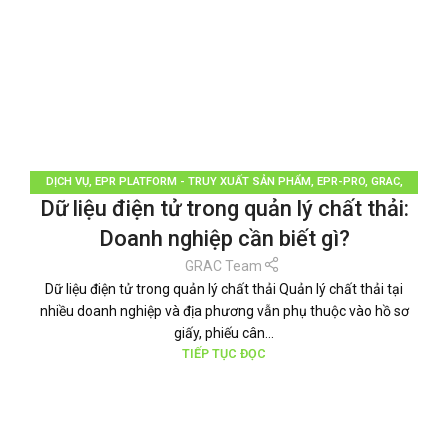
DỊCH VỤ
,
EPR PLATFORM - TRUY XUẤT SẢN PHẨM
,
EPR-PRO
,
GRAC
,
Dữ liệu điện tử trong quản lý chất thải:
PHÂN LOẠI RÁC
,
QUẢN LÝ RÁC THẢI
,
TÁI CHẾ TÁI SỬ DỤNG
,
THƯƠNG HIỆU
BỀN VỮNG
,
TIN TỨC
Doanh nghiệp cần biết gì?
GRAC Team
Dữ liệu điện tử trong quản lý chất thải Quản lý chất thải tại
nhiều doanh nghiệp và địa phương vẫn phụ thuộc vào hồ sơ
giấy, phiếu cân...
TIẾP TỤC ĐỌC