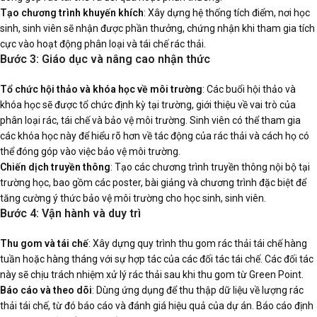
Tạo chương trình khuyến khích
: Xây dựng hệ thống tích điểm, nơi học
sinh, sinh viên sẽ nhận được phần thưởng, chứng nhận khi tham gia tích
cực vào hoạt động phân loại và tái chế rác thải.
Bước 3: Giáo dục và nâng cao nhận thức
Tổ chức hội thảo và khóa học về môi trường
: Các buổi hội thảo và
khóa học sẽ được tổ chức định kỳ tại trường, giới thiệu về vai trò của
phân loại rác, tái chế và bảo vệ môi trường. Sinh viên có thể tham gia
các khóa học này để hiểu rõ hơn về tác động của rác thải và cách họ có
thể đóng góp vào việc bảo vệ môi trường.
Chiến dịch truyền thông
: Tạo các chương trình truyền thông nội bộ tại
trường học, bao gồm các poster, bài giảng và chương trình đặc biệt để
tăng cường ý thức bảo vệ môi trường cho học sinh, sinh viên.
Bước 4: Vận hành và duy trì
Thu gom và tái chế
: Xây dựng quy trình thu gom rác thải tái chế hàng
tuần hoặc hàng tháng với sự hợp tác của các đối tác tái chế. Các đối tác
này sẽ chịu trách nhiệm xử lý rác thải sau khi thu gom từ Green Point.
Báo cáo và theo dõi
: Dùng ứng dụng để thu thập dữ liệu về lượng rác
thải tái chế, từ đó báo cáo và đánh giá hiệu quả của dự án. Báo cáo định