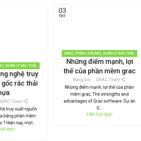
03
TH1
GRAC
,
PHÂN LOẠI RÁC
,
QUẢN LÝ RÁC THẢI
,
Những điểm mạnh, lợi
TÁI CHẾ TÁI SỬ DỤNG
,
TIN TỨC
ÁC
,
QUẢN LÝ RÁC THẢI
,
thế của phần mềm grac
ng nghệ truy
SỬ DỤNG
,
TIN TỨC
Đăng bởi
GRAC Team
 gốc rác thải
Những điểm mạnh, lợi thế của phần
hựa
mềm grac, The strengths and
advantages of Grac software. Dự án
GRAC Team
G...
hệ truy xuất nguồn
TIẾP TỤC ĐỌC
hựa bằng phần mềm
 ? Hiện nay, một...
TỤC ĐỌC