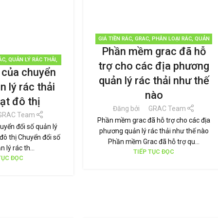
GIÁ TIỀN RÁC
,
GRAC
,
PHÂN LOẠI RÁC
,
QUẢN
Phần mềm grac đã hỗ
LÝ RÁC THẢI
,
TÁI CHẾ TÁI SỬ DỤNG
,
TIN TỨC
ÁC
,
QUẢN LÝ RÁC THẢI
,
trợ cho các địa phương
h của chuyển
SỬ DỤNG
,
TIN TỨC
quản lý rác thải như thế
n lý rác thải
nào
ạt đô thị
Đăng bởi
GRAC Team
GRAC Team
Phần mềm grac đã hỗ trợ cho các địa
huyển đổi số quản lý
phương quản lý rác thải như thế nào
 đô thị Chuyển đổi số
Phần mềm Grac đã hỗ trợ qu...
 lý rác th...
TIẾP TỤC ĐỌC
TỤC ĐỌC