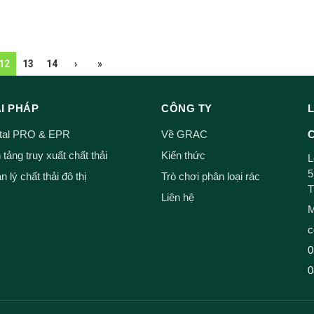
12
13
14
›
»
ẢI PHÁP
CÔNG TY
ital PRO & EPR
Về GRAC
C
tảng truy xuất chất thải
Kiến thức
L
5
 lý chất thải đô thị
Trò chơi phân loại rác
T
Liên hệ
M
c
0
0