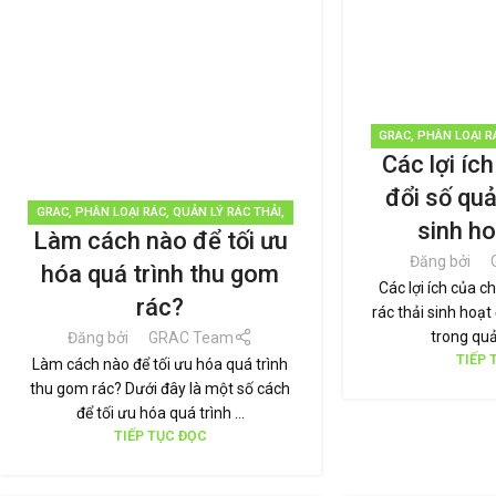
GRAC
,
PHÂN LOẠI R
Các lợi íc
TÁI CHẾ TÁI 
đổi số quả
GRAC
,
PHÂN LOẠI RÁC
,
QUẢN LÝ RÁC THẢI
,
sinh ho
Làm cách nào để tối ưu
TIN TỨC
Đăng bởi
hóa quá trình thu gom
Các lợi ích của c
rác?
rác thải sinh hoạt
trong quản
Đăng bởi
GRAC Team
TIẾP 
Làm cách nào để tối ưu hóa quá trình
thu gom rác? Dưới đây là một số cách
để tối ưu hóa quá trình ...
TIẾP TỤC ĐỌC