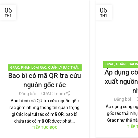
06
06
TH1
TH1
GRAC
,
PHÂN LOẠI R
GRAC
,
PHÂN LOẠI RÁC
,
QUẢN LÝ RÁC THẢI
,
Áp dụng cô
TÁI CHẾ TÁI 
Bao bì có mã QR tra cứu
TÁI CHẾ TÁI SỬ DỤNG
,
TIN TỨC
xuất nguồn
nguồn gốc rác
n
Đăng bởi
GRAC Team
Đăng bởi
Bao bì có mã QR tra cứu nguồn gốc
Áp dụng công ng
rác gồm những thông tin quan trọng
gốc rác thải n
gì Các loại túi rác có mã QR, bao bì
Grac như thế nào
chứa rác có mã QR được phát ...
TIẾP 
TIẾP TỤC ĐỌC