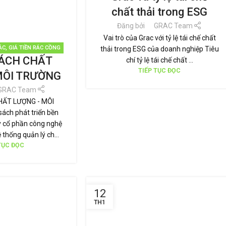
VỮNG
chất thải trong ESG
Đăng bởi
GRAC Team
Vai trò của Grac với tỷ lệ tái chế chất
ÁC
,
GIÁ TIỀN RÁC CỒNG
thải trong ESG của doanh nghiệp Tiêu
ÁCH CHẤT
LOẠI RÁC
,
QUẢN LÝ RÁC
chí tỷ lệ tái chế chất ...
SỬ DỤNG
,
THƯƠNG HIỆU
TIẾP TỤC ĐỌC
MÔI TRƯỜNG
NG
,
TIN TỨC
GRAC Team
HẤT LƯỢNG - MÔI
ch phát triển bền
 cổ phần công nghệ
ệ thống quản lý ch...
TỤC ĐỌC
12
TH1