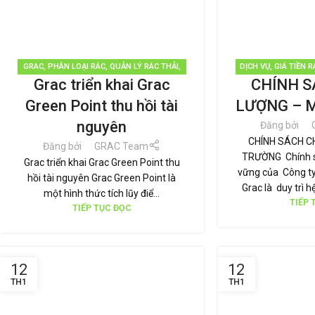
GRAC
,
PHÂN LOẠI RÁC
,
QUẢN LÝ RÁC THẢI
,
DỊCH VỤ
,
GIÁ TIỀN R
Grac triển khai Grac
CHÍNH S
TÁI CHẾ TÁI SỬ DỤNG
,
THƯƠNG HIỆU BỀN
KỀNH
,
GRAC
,
PHÂN 
VỮNG
,
TIN TỨC
THẢI
,
TÁI CHẾ TÁI 
Green Point thu hồi tài
LƯỢNG – 
BỀN VỮ
nguyên
Đăng bởi
CHÍNH SÁCH C
Đăng bởi
GRAC Team
TRƯỜNG Chính sá
Grac triển khai Grac Green Point thu
vững của Công ty
hồi tài nguyên Grac Green Point là
Grac là duy trì h
một hình thức tích lũy điể...
TIẾP 
TIẾP TỤC ĐỌC
12
12
TH1
TH1