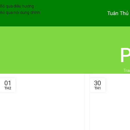
Bỏ qua điều hướng
Tuân Thủ
Bỏ qua nội dung chính
P
Tra
01
30
TH2
TH1