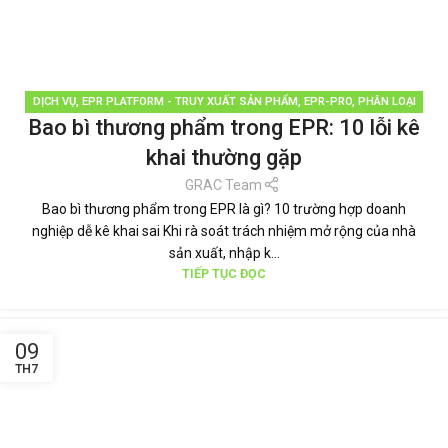
DỊCH VỤ
,
EPR PLATFORM - TRUY XUẤT SẢN PHẨM
,
EPR-PRO
,
PHÂN LOẠI
Bao bì thương phẩm trong EPR: 10 lỗi kê
RÁC
,
QUẢN LÝ RÁC THẢI
,
TÁI CHẾ TÁI SỬ DỤNG
,
THƯƠNG HIỆU BỀN VỮNG
,
TIN TỨC
khai thường gặp
GRAC Team
Bao bì thương phẩm trong EPR là gì? 10 trường hợp doanh
nghiệp dễ kê khai sai Khi rà soát trách nhiệm mở rộng của nhà
sản xuất, nhập k...
TIẾP TỤC ĐỌC
09
TH7