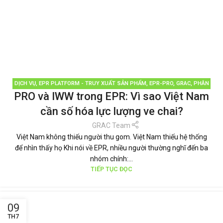
DỊCH VỤ
,
EPR PLATFORM - TRUY XUẤT SẢN PHẨM
,
EPR-PRO
,
GRAC
,
PHÂN
PRO và IWW trong EPR: Vì sao Việt Nam
LOẠI RÁC
,
QUẢN LÝ RÁC THẢI
,
TÁI CHẾ TÁI SỬ DỤNG
,
THƯƠNG HIỆU BỀN
VỮNG
,
TIN TỨC
cần số hóa lực lượng ve chai?
GRAC Team
Việt Nam không thiếu người thu gom. Việt Nam thiếu hệ thống
để nhìn thấy họ Khi nói về EPR, nhiều người thường nghĩ đến ba
nhóm chính:...
TIẾP TỤC ĐỌC
09
TH7