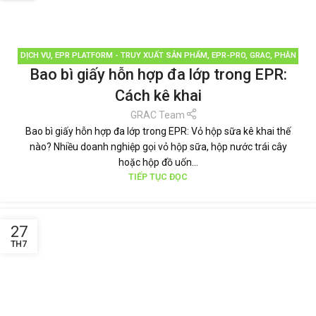
DỊCH VỤ
,
EPR PLATFORM - TRUY XUẤT SẢN PHẨM
,
EPR-PRO
,
GRAC
,
PHÂN
Bao bì giấy hỗn hợp đa lớp trong EPR:
LOẠI RÁC
,
QUẢN LÝ RÁC THẢI
,
TÁI CHẾ TÁI SỬ DỤNG
,
THƯƠNG HIỆU BỀN
VỮNG
,
TIN TỨC
Cách kê khai
GRAC Team
Bao bì giấy hỗn hợp đa lớp trong EPR: Vỏ hộp sữa kê khai thế
nào? Nhiều doanh nghiệp gọi vỏ hộp sữa, hộp nước trái cây
hoặc hộp đồ uốn...
TIẾP TỤC ĐỌC
27
TH7