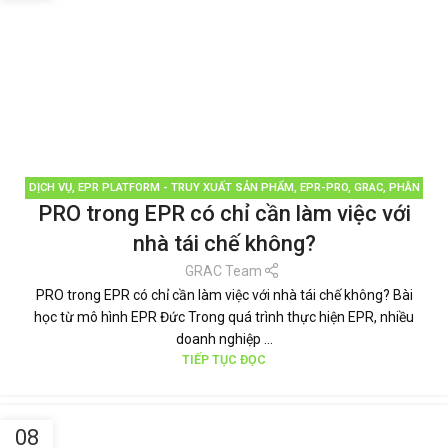
DỊCH VỤ
,
EPR PLATFORM - TRUY XUẤT SẢN PHẨM
,
EPR-PRO
,
GRAC
,
PHÂN
PRO trong EPR có chỉ cần làm việc với
LOẠI RÁC
,
QUẢN LÝ RÁC THẢI
,
TÁI CHẾ TÁI SỬ DỤNG
,
THƯƠNG HIỆU BỀN
VỮNG
,
TIN TỨC
nhà tái chế không?
GRAC Team
PRO trong EPR có chỉ cần làm việc với nhà tái chế không? Bài
học từ mô hình EPR Đức Trong quá trình thực hiện EPR, nhiều
doanh nghiệp ...
TIẾP TỤC ĐỌC
08