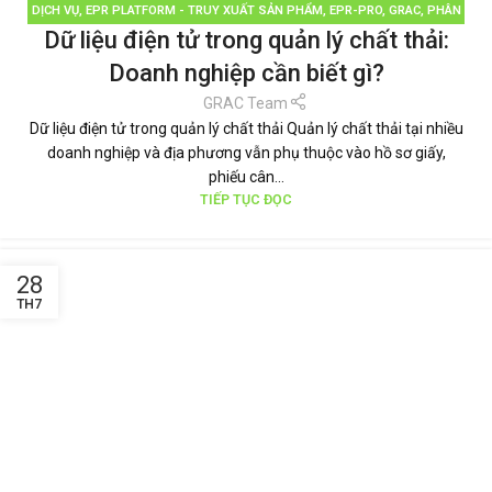
DỊCH VỤ
,
EPR PLATFORM - TRUY XUẤT SẢN PHẨM
,
EPR-PRO
,
GRAC
,
PHÂN
Dữ liệu điện tử trong quản lý chất thải:
LOẠI RÁC
,
QUẢN LÝ RÁC THẢI
,
TÁI CHẾ TÁI SỬ DỤNG
,
THƯƠNG HIỆU BỀN
VỮNG
,
TIN TỨC
Doanh nghiệp cần biết gì?
GRAC Team
Dữ liệu điện tử trong quản lý chất thải Quản lý chất thải tại nhiều
doanh nghiệp và địa phương vẫn phụ thuộc vào hồ sơ giấy,
phiếu cân...
TIẾP TỤC ĐỌC
28
TH7