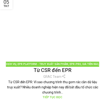
05
TH7
DỊCH VỤ
,
EPR PLATFORM - TRUY XUẤT SẢN PHẨM
,
EPR-PRO
,
GIÁ TIỀN RÁC
,
Từ CSR đến EPR
GIÁ TIỀN RÁC CỒNG KỀNH
,
GRAC
,
GREEN POINT
,
PHÂN LOẠI RÁC
,
QUẢN LÝ
RÁC THẢI
,
TÁI CHẾ TÁI SỬ DỤNG
,
THƯƠNG HIỆU BỀN VỮNG
,
TIN TỨC
GRAC Team
Từ CSR đến EPR: Vì sao chương trình thu gom rác cần dữ liệu
truy xuất? Nhiều doanh nghiệp hiện nay đã bắt đầu tổ chức các
chương trình...
TIẾP TỤC ĐỌC