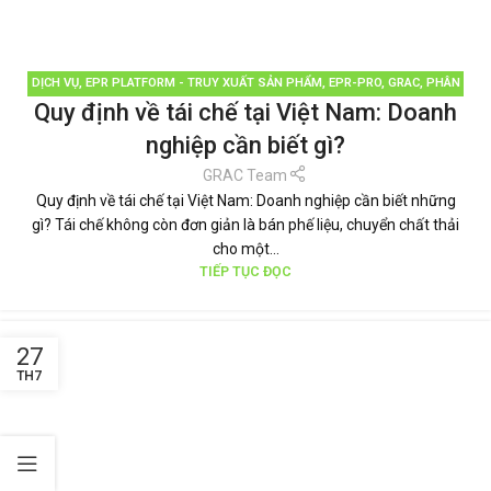
DỊCH VỤ
,
EPR PLATFORM - TRUY XUẤT SẢN PHẨM
,
EPR-PRO
,
GRAC
,
PHÂN
Quy định về tái chế tại Việt Nam: Doanh
LOẠI RÁC
,
QUẢN LÝ RÁC THẢI
,
TÁI CHẾ TÁI SỬ DỤNG
,
THƯƠNG HIỆU BỀN
VỮNG
,
TIN TỨC
nghiệp cần biết gì?
GRAC Team
Quy định về tái chế tại Việt Nam: Doanh nghiệp cần biết những
gì? Tái chế không còn đơn giản là bán phế liệu, chuyển chất thải
cho một...
TIẾP TỤC ĐỌC
27
TH7