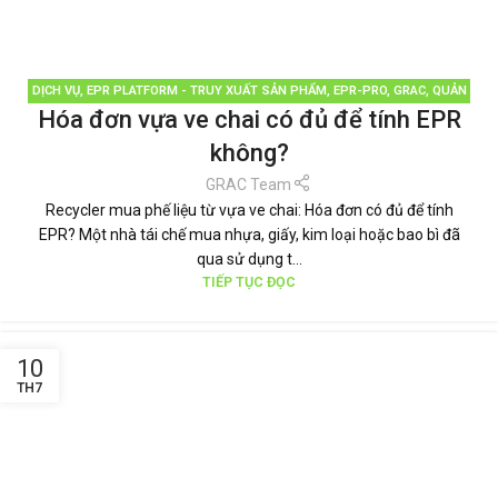
DỊCH VỤ
,
EPR PLATFORM - TRUY XUẤT SẢN PHẨM
,
EPR-PRO
,
GRAC
,
QUẢN
Hóa đơn vựa ve chai có đủ để tính EPR
LÝ RÁC THẢI
,
TÁI CHẾ TÁI SỬ DỤNG
,
THƯƠNG HIỆU BỀN VỮNG
,
TIN TỨC
không?
GRAC Team
Recycler mua phế liệu từ vựa ve chai: Hóa đơn có đủ để tính
EPR? Một nhà tái chế mua nhựa, giấy, kim loại hoặc bao bì đã
qua sử dụng t...
TIẾP TỤC ĐỌC
10
TH7