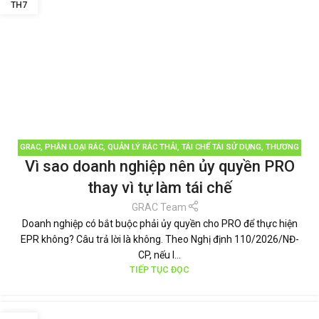
TH7
GRAC
,
PHÂN LOẠI RÁC
,
QUẢN LÝ RÁC THẢI
,
TÁI CHẾ TÁI SỬ DỤNG
,
THƯƠNG
Vì sao doanh nghiệp nên ủy quyền PRO
HIỆU BỀN VỮNG
,
TIN TỨC
thay vì tự làm tái chế
GRAC Team
Doanh nghiệp có bắt buộc phải ủy quyền cho PRO để thực hiện
EPR không? Câu trả lời là không. Theo Nghị định 110/2026/NĐ-
CP, nếu l...
TIẾP TỤC ĐỌC