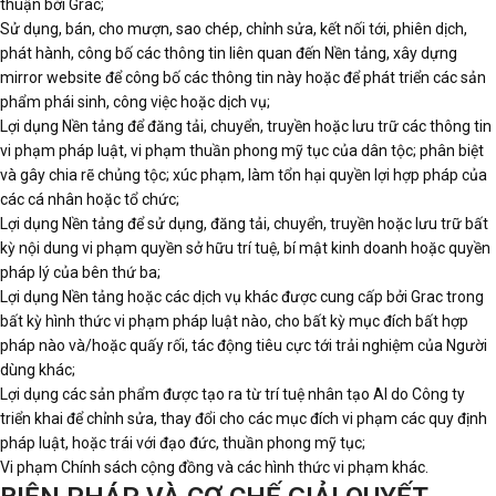
thuận bởi Grac;
Sử dụng, bán, cho mượn, sao chép, chỉnh sửa, kết nối tới, phiên dịch,
phát hành, công bố các thông tin liên quan đến Nền tảng, xây dựng
mirror website để công bố các thông tin này hoặc để phát triển các sản
phẩm phái sinh, công việc hoặc dịch vụ;
Lợi dụng Nền tảng để đăng tải, chuyển, truyền hoặc lưu trữ các thông tin
vi phạm pháp luật, vi phạm thuần phong mỹ tục của dân tộc; phân biệt
và gây chia rẽ chủng tộc; xúc phạm, làm tổn hại quyền lợi hợp pháp của
các cá nhân hoặc tổ chức;
Lợi dụng Nền tảng để sử dụng, đăng tải, chuyển, truyền hoặc lưu trữ bất
kỳ nội dung vi phạm quyền sở hữu trí tuệ, bí mật kinh doanh hoặc quyền
pháp lý của bên thứ ba;
Lợi dụng Nền tảng hoặc các dịch vụ khác được cung cấp bởi Grac trong
bất kỳ hình thức vi phạm pháp luật nào, cho bất kỳ mục đích bất hợp
pháp nào và/hoặc quấy rối, tác động tiêu cực tới trải nghiệm của Người
dùng khác;
Lợi dụng các sản phẩm được tạo ra từ trí tuệ nhân tạo AI do Công ty
triển khai để chỉnh sửa, thay đổi cho các mục đích vi phạm các quy định
pháp luật, hoặc trái với đạo đức, thuần phong mỹ tục;
Vi phạm Chính sách cộng đồng và các hình thức vi phạm khác.