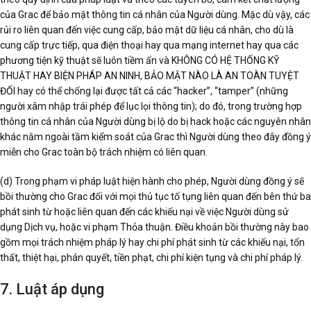
của Grac để bảo mật thông tin cá nhân của Người dùng. Mặc dù vậy, các
rủi ro liên quan đến việc cung cấp, bảo mật dữ liệu cá nhân, cho dù là
cung cấp trực tiếp, qua điện thoại hay qua mạng internet hay qua các
phương tiện kỹ thuật sẽ luôn tiềm ẩn và KHÔNG CÓ HỆ THỐNG KỸ
THUẬT HAY BIỆN PHÁP AN NINH, BẢO MẬT NÀO LÀ AN TOÀN TUYỆT
ĐỐI hay có thể chống lại được tất cả các “hacker”, “tamper” (những
người xâm nhập trái phép để lục lọi thông tin); do đó, trong trường hợp
thông tin cá nhân của Người dùng bị lộ do bị hack hoặc các nguyên nhân
khác nằm ngoài tầm kiểm soát của Grac thì Người dùng theo đây đồng ý
miễn cho Grac toàn bộ trách nhiệm có liên quan.
(d) Trong phạm vi pháp luật hiện hành cho phép, Người dùng đồng ý sẽ
bồi thường cho Grac đối với mọi thủ tục tố tụng liên quan đến bên thứ ba
phát sinh từ hoặc liên quan đến các khiếu nại về việc Người dùng sử
dụng Dịch vụ, hoặc vi phạm Thỏa thuận. Điều khoản bồi thường này bao
gồm mọi trách nhiệm pháp lý hay chi phí phát sinh từ các khiếu nại, tổn
thất, thiệt hại, phán quyết, tiền phạt, chi phí kiện tụng và chi phí pháp lý.
7. Luật áp dụng