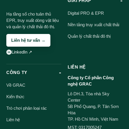
GIẢI PHÁP
Digital PRO & EPR
Hạ tầng số cho tuân thủ
EPR, truy xuất dòng vật liệu
Nền tảng truy xuất chất thải
và quản lý chất thải đô thị.
Quản lý chất thải đô thị
Liên hệ tư vấn →
LinkedIn ↗
LIÊN HỆ
CÔNG TY
Công ty Cổ phần Công
nghệ GRAC
Về GRAC
Lô DH.3, Tòa nhà Sky
Kiến thức
Center
5B Phổ Quang, P. Tân Sơn
Trò chơi phân loại rác
Hòa
TP. Hồ Chí Minh, Việt Nam
Liên hệ
MST: 0317005247