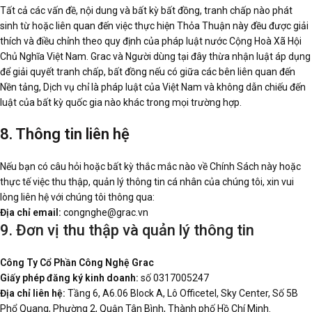
Tất cả các vấn đề, nội dung và bất kỳ bất đồng, tranh chấp nào phát
sinh từ hoặc liên quan đến việc thực hiện Thỏa Thuận này đều được giải
thích và điều chỉnh theo quy định của pháp luật nước Cộng Hoà Xã Hội
Chủ Nghĩa Việt Nam. Grac và Người dùng tại đây thừa nhận luật áp dụng
để giải quyết tranh chấp, bất đồng nếu có giữa các bên liên quan đến
Nền tảng, Dịch vụ chỉ là pháp luật của Việt Nam và không dẫn chiếu đến
luật của bất kỳ quốc gia nào khác trong mọi trường hợp.
8. Thông tin liên hệ
Nếu bạn có câu hỏi hoặc bất kỳ thắc mắc nào về Chính Sách này hoặc
thực tế việc thu thập, quản lý thông tin cá nhân của chúng tôi, xin vui
lòng liên hệ với chúng tôi thông qua:
Địa chỉ email:
congnghe@grac.vn
9. Đơn vị thu thập và quản lý thông tin
Công Ty Cổ Phần Công Nghệ Grac
Giấy phép đăng ký kinh doanh:
số
0317005247
Địa chỉ liên hệ:
Tầng 6, A6.06 Block A, Lô Officetel, Sky Center, Số 5B
Phổ Quang, Phường 2, Quận Tân Bình, Thành phố Hồ Chí Minh.