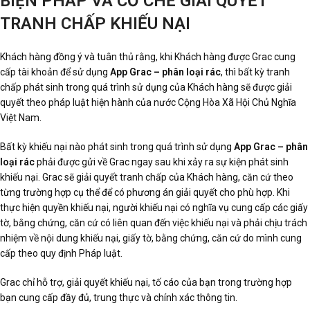
BIỆN PHÁP VÀ CƠ CHẾ GIẢI QUYẾT
TRANH CHẤP KHIẾU NẠI
Khách hàng đồng ý và tuân thủ rằng, khi Khách hàng được Grac cung
cấp tài khoản để sử dụng
App Grac – phân loại rác
, thì bất kỳ tranh
chấp phát sinh trong quá trình sử dụng của Khách hàng sẽ được giải
quyết theo pháp luật hiện hành của nước Cộng Hòa Xã Hội Chủ Nghĩa
Việt Nam.
Bất kỳ khiếu nại nào phát sinh trong quá trình sử dụng
App Grac – phân
loại rác
phải được gửi về Grac ngay sau khi xảy ra sự kiện phát sinh
khiếu nại. Grac sẽ giải quyết tranh chấp của Khách hàng, căn cứ theo
từng trường hợp cụ thể để có phương án giải quyết cho phù hợp. Khi
thực hiện quyền khiếu nại, người khiếu nại có nghĩa vụ cung cấp các giấy
tờ, bằng chứng, căn cứ có liên quan đến việc khiếu nại và phải chịu trách
nhiệm về nội dung khiếu nại, giấy tờ, bằng chứng, căn cứ do mình cung
cấp theo quy định Pháp luật.
Grac chỉ hỗ trợ, giải quyết khiếu nại, tố cáo của bạn trong trường hợp
bạn cung cấp đầy đủ, trung thực và chính xác thông tin.