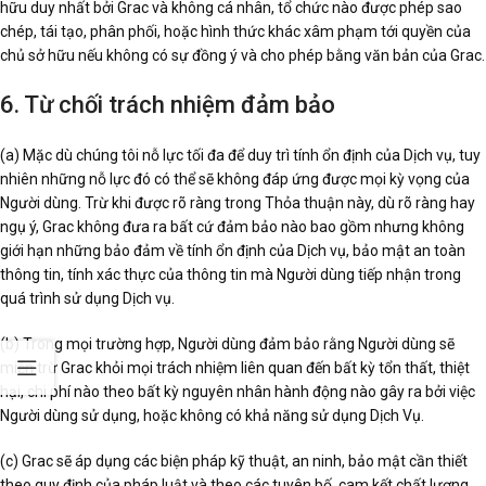
hữu duy nhất bởi Grac và không cá nhân, tổ chức nào được phép sao
chép, tái tạo, phân phối, hoặc hình thức khác xâm phạm tới quyền của
chủ sở hữu nếu không có sự đồng ý và cho phép bằng văn bản của Grac.
6. Từ chối trách nhiệm đảm bảo
(a) Mặc dù chúng tôi nỗ lực tối đa để duy trì tính ổn định của Dịch vụ, tuy
nhiên những nỗ lực đó có thể sẽ không đáp ứng được mọi kỳ vọng của
Người dùng. Trừ khi được rõ ràng trong Thỏa thuận này, dù rõ ràng hay
ngụ ý, Grac không đưa ra bất cứ đảm bảo nào bao gồm nhưng không
giới hạn những bảo đảm về tính ổn định của Dịch vụ, bảo mật an toàn
thông tin, tính xác thực của thông tin mà Người dùng tiếp nhận trong
quá trình sử dụng Dịch vụ.
(b) Trong mọi trường hợp, Người dùng đảm bảo rằng Người dùng sẽ
miễn trừ Grac khỏi mọi trách nhiệm liên quan đến bất kỳ tổn thất, thiệt
hại, chi phí nào theo bất kỳ nguyên nhân hành động nào gây ra bởi việc
Người dùng sử dụng, hoặc không có khả năng sử dụng Dịch Vụ.
(c) Grac sẽ áp dụng các biện pháp kỹ thuật, an ninh, bảo mật cần thiết
theo quy định của pháp luật và theo các tuyên bố, cam kết chất lượng