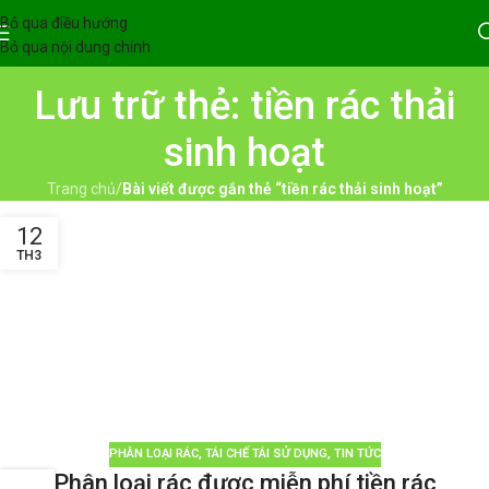
Bỏ qua điều hướng
Bỏ qua nội dung chính
Lưu trữ thẻ: tiền rác thải
sinh hoạt
Trang chủ
/
Bài viết được gắn thẻ “tiền rác thải sinh hoạt”
12
TH3
PHÂN LOẠI RÁC
,
TÁI CHẾ TÁI SỬ DỤNG
,
TIN TỨC
Phân loại rác được miễn phí tiền rác