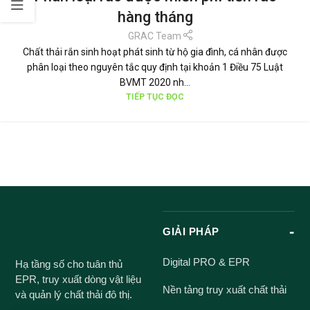
hàng tháng
GRAC Team
Chất thải rắn sinh hoạt phát sinh từ hộ gia đình, cá nhân được
phân loại theo nguyên tắc quy định tại khoản 1 Điều 75 Luật
BVMT 2020 nh...
TIẾP TỤC ĐỌC
GIẢI PHÁP
Digital PRO & EPR
Hạ tầng số cho tuân thủ
EPR, truy xuất dòng vật liệu
Nền tảng truy xuất chất thải
và quản lý chất thải đô thị.