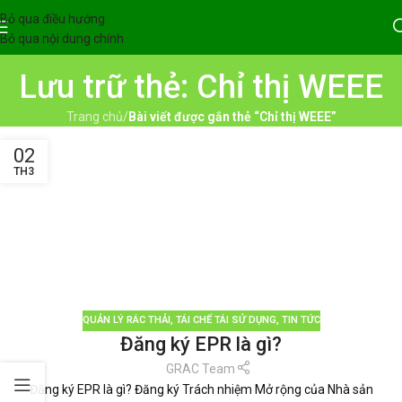
Bỏ qua điều hướng
Bỏ qua nội dung chính
Lưu trữ thẻ: Chỉ thị WEEE
Trang chủ
/
Bài viết được gắn thẻ “Chỉ thị WEEE”
02
TH3
QUẢN LÝ RÁC THẢI
,
TÁI CHẾ TÁI SỬ DỤNG
,
TIN TỨC
Đăng ký EPR là gì?
GRAC Team
Đăng ký EPR là gì? Đăng ký Trách nhiệm Mở rộng của Nhà sản