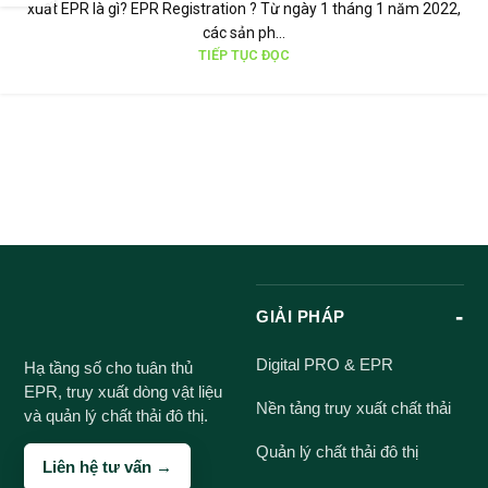
xuất EPR là gì? EPR Registration ? Từ ngày 1 tháng 1 năm 2022,
các sản ph...
TIẾP TỤC ĐỌC
GIẢI PHÁP
Digital PRO & EPR
Hạ tầng số cho tuân thủ
EPR, truy xuất dòng vật liệu
Nền tảng truy xuất chất thải
và quản lý chất thải đô thị.
Quản lý chất thải đô thị
Liên hệ tư vấn →