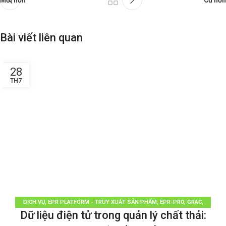
Mới hơn
Cũ hơn
Bài viết liên quan
28
TH7
DỊCH VỤ
,
EPR PLATFORM - TRUY XUẤT SẢN PHẨM
,
EPR-PRO
,
GRAC
,
Dữ liệu điện tử trong quản lý chất thải:
PHÂN LOẠI RÁC
,
QUẢN LÝ RÁC THẢI
,
TÁI CHẾ TÁI SỬ DỤNG
,
THƯƠNG HIỆU
BỀN VỮNG
,
TIN TỨC