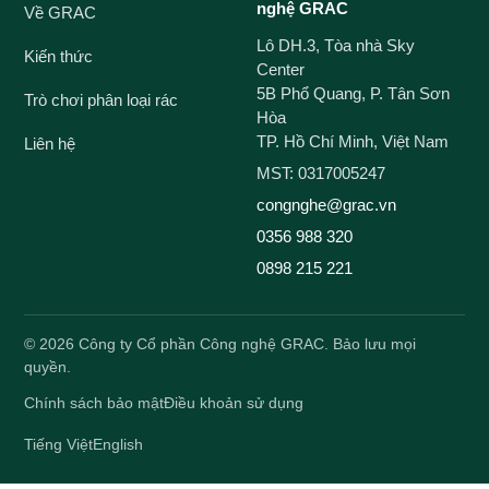
nghệ GRAC
Về GRAC
Lô DH.3, Tòa nhà Sky
Kiến thức
Center
5B Phổ Quang, P. Tân Sơn
Trò chơi phân loại rác
Hòa
TP. Hồ Chí Minh, Việt Nam
Liên hệ
MST: 0317005247
congnghe@grac.vn
0356 988 320
0898 215 221
©
2026
Công ty Cổ phần Công nghệ GRAC. Bảo lưu mọi
quyền.
Chính sách bảo mật
Điều khoản sử dụng
Tiếng Việt
English