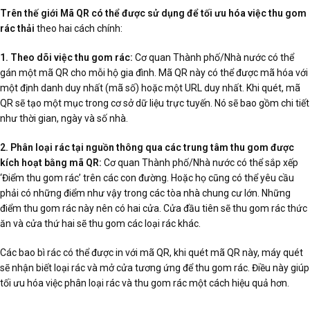
Trên thế giới Mã QR có thể được sử dụng để tối ưu hóa việc thu gom
rác thải
theo hai cách chính:
1. Theo dõi việc thu gom rác:
Cơ quan Thành phố/Nhà nước có thể
gán một mã QR cho mỗi hộ gia đình. Mã QR này có thể được mã hóa với
một định danh duy nhất (mã số) hoặc một URL duy nhất. Khi quét, mã
QR sẽ tạo một mục trong cơ sở dữ liệu trực tuyến. Nó sẽ bao gồm chi tiết
như thời gian, ngày và số nhà.
2. Phân loại rác tại nguồn thông qua các trung tâm thu gom được
kích hoạt bằng mã QR:
Cơ quan Thành phố/Nhà nước có thể sắp xếp
‘Điểm thu gom rác’ trên các con đường. Hoặc họ cũng có thể yêu cầu
phải có những điểm như vậy trong các tòa nhà chung cư lớn. Những
điểm thu gom rác này nên có hai cửa. Cửa đầu tiên sẽ thu gom rác thức
ăn và cửa thứ hai sẽ thu gom các loại rác khác.
Các bao bì rác có thể được in với mã QR, khi quét mã QR này, máy quét
sẽ nhận biết loại rác và mở cửa tương ứng để thu gom rác. Điều này giúp
tối ưu hóa việc phân loại rác và thu gom rác một cách hiệu quả hơn.