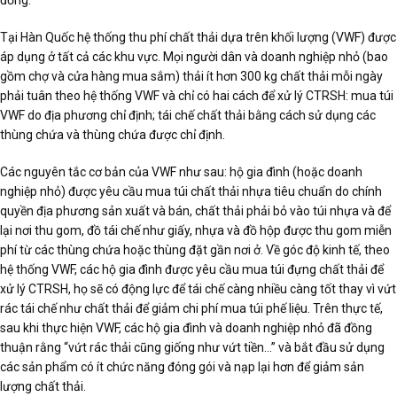
Tại Hàn Quốc hệ thống thu phí chất thải dựa trên khối lượng (VWF) được
áp dụng ở tất cả các khu vực. Mọi người dân và doanh nghiệp nhỏ (bao
gồm chợ và cửa hàng mua sắm) thải ít hơn 300 kg chất thải mỗi ngày
phải tuân theo hệ thống VWF và chỉ có hai cách để xử lý CTRSH: mua túi
VWF do địa phương chỉ định; tái chế chất thải bằng cách sử dụng các
thùng chứa và thùng chứa được chỉ định.
Các nguyên tắc cơ bản của VWF như sau: hộ gia đình (hoặc doanh
nghiệp nhỏ) được yêu cầu mua túi chất thải nhựa tiêu chuẩn do chính
quyền địa phương sản xuất và bán, chất thải phải bỏ vào túi nhựa và để
lại nơi thu gom, đồ tái chế như giấy, nhựa và đồ hộp được thu gom miễn
phí từ các thùng chứa hoặc thùng đặt gần nơi ở. Về góc độ kinh tế, theo
hệ thống VWF, các hộ gia đình được yêu cầu mua túi đựng chất thải để
xử lý CTRSH, họ sẽ có động lực để tái chế càng nhiều càng tốt thay vì vứt
rác tái chế như chất thải để giảm chi phí mua túi phế liệu. Trên thực tế,
sau khi thực hiện VWF, các hộ gia đình và doanh nghiệp nhỏ đã đồng
thuận rằng “vứt rác thải cũng giống như vứt tiền…” và bắt đầu sử dụng
các sản phẩm có ít chức năng đóng gói và nạp lại hơn để giảm sản
lượng chất thải.