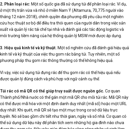
2. Phân loại rác:
Một số quốc gia đã sử dụng túi để phân loại rác. Ví dụ,
ở một thị trấn vừa và nhỏ ở miền Nam Ý (Altamura, 70,775 người vào
tháng 12 năm 2018), chính quyền địa phương đã yêu cầu một nghiên
cứu học thuật sơ bộ để điều tra thói quen của người dân trong việc sản
xuất và quản lý rác tái chế tại nhà và đánh giá các tác động logistic và
môi trường tiềm năng của hệ thống quản lý MSW mới được áp dụng.
3. Hiệu quả kinh tế và kỹ thuật.
Một số nghiên cứu đã đánh giá hiệu quả
kinh tế và kỹ thuật của việc thu gom rác bằng túi. Tuy nhiên, một số
phương pháp thu gom rác thông thường có thể không hiệu quả.
Vì vậy, việc sử dụng túi đựng rác để thu gom rác có thể hiệu quả nếu
được quản lý đúng cách và phù hợp với ngữ cảnh cụ thể.
Túi rác có mã QR có thể giúp truy suất được nguồn gốc.
Cơ quan
Thành phố/Nhà nước có thể gán một mã QR cho mỗi túi rác. Mã QR này
có thể được mã hóa với một định danh duy nhất (mã số) hoặc một URL
duy nhất. Khi quét, mã QR sẽ tạo một mục trong cơ sở dữ liệu trực
tuyến. Nó sẽ bao gồm chi tiết như thời gian, ngày và số nhà. Cơ quan có
thể sử dụng dữ liệu này để phân tích xem những hộ gia đình nào chưa
được thu gom rác. Điều này giúp đảm bảo rằng công nhân vệ sinh làm