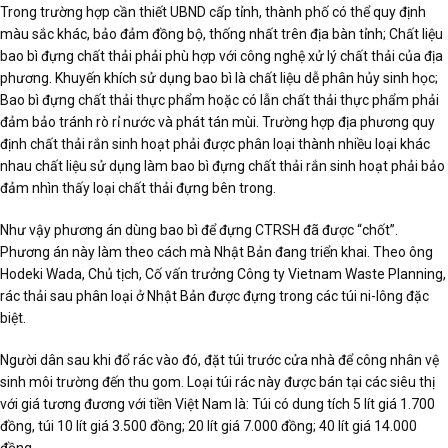
Trong trường hợp cần thiết UBND cấp tỉnh, thành phố có thể quy định
màu sắc khác, bảo đảm đồng bộ, thống nhất trên địa bàn tỉnh; Chất liệu
bao bì đựng chất thải phải phù hợp với công nghệ xử lý chất thải của địa
phương. Khuyến khích sử dụng bao bì là chất liệu dễ phân hủy sinh học;
Bao bì đựng chất thải thực phẩm hoặc có lẫn chất thải thực phẩm phải
đảm bảo tránh rò rỉ nước và phát tán mùi. Trường hợp địa phương quy
định chất thải rắn sinh hoạt phải được phân loại thành nhiều loại khác
nhau chất liệu sử dụng làm bao bì đựng chất thải rắn sinh hoạt phải bảo
đảm nhìn thấy loại chất thải đựng bên trong.
Như vậy phương án dùng bao bì để đựng CTRSH đã được “chốt”.
Phương án này làm theo cách mà Nhật Bản đang triển khai. Theo ông
Hodeki Wada, Chủ tịch, Cố vấn trưởng Công ty Vietnam Waste Planning,
rác thải sau phân loại ở Nhật Bản được đựng trong các túi ni-lông đặc
biệt.
Người dân sau khi đổ rác vào đó, đặt túi trước cửa nhà để công nhân vệ
sinh môi trường đến thu gom. Loại túi rác này được bán tại các siêu thị
với giá tương đương với tiền Việt Nam là: Túi có dung tích 5 lít giá 1.700
đồng, túi 10 lít giá 3.500 đồng; 20 lít giá 7.000 đồng; 40 lít giá 14.000
đồng.