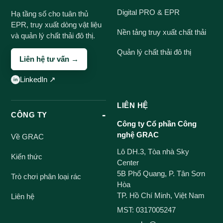
Digital PRO & EPR
Hạ tầng số cho tuân thủ
EPR, truy xuất dòng vật liệu
Nền tảng truy xuất chất thải
và quản lý chất thải đô thị.
Quản lý chất thải đô thị
Liên hệ tư vấn →
LinkedIn ↗
LIÊN HỆ
CÔNG TY
Công ty Cổ phần Công
nghệ GRAC
Về GRAC
Lô DH.3, Tòa nhà Sky
Kiến thức
Center
5B Phổ Quang, P. Tân Sơn
Trò chơi phân loại rác
Hòa
TP. Hồ Chí Minh, Việt Nam
Liên hệ
MST: 0317005247