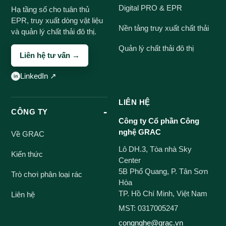
Digital PRO & EPR
Hạ tầng số cho tuân thủ
EPR, truy xuất dòng vật liệu
Nền tảng truy xuất chất thải
và quản lý chất thải đô thị.
Quản lý chất thải đô thị
Liên hệ tư vấn →
LinkedIn ↗
LIÊN HỆ
CÔNG TY
Công ty Cổ phần Công
nghệ GRAC
Về GRAC
Lô DH.3, Tòa nhà Sky
Kiến thức
Center
5B Phổ Quang, P. Tân Sơn
Trò chơi phân loại rác
Hòa
TP. Hồ Chí Minh, Việt Nam
Liên hệ
MST: 0317005247
congnghe@grac.vn