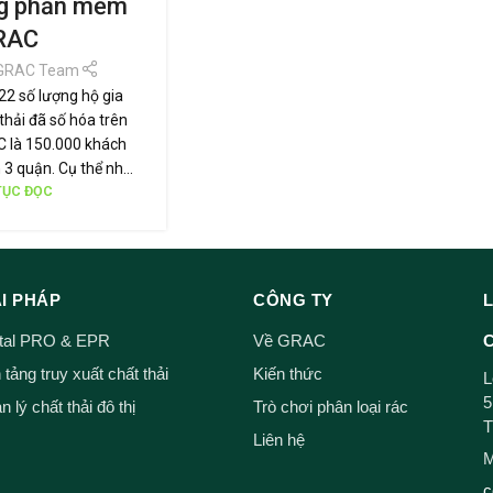
ng phần mềm
RAC
GRAC Team
2 số lượng hộ gia
thải đã số hóa trên
là 150.000 khách
 3 quận. Cụ thể nh...
TỤC ĐỌC
ẢI PHÁP
CÔNG TY
ital PRO & EPR
Về GRAC
C
tảng truy xuất chất thải
Kiến thức
L
5
 lý chất thải đô thị
Trò chơi phân loại rác
T
Liên hệ
M
c