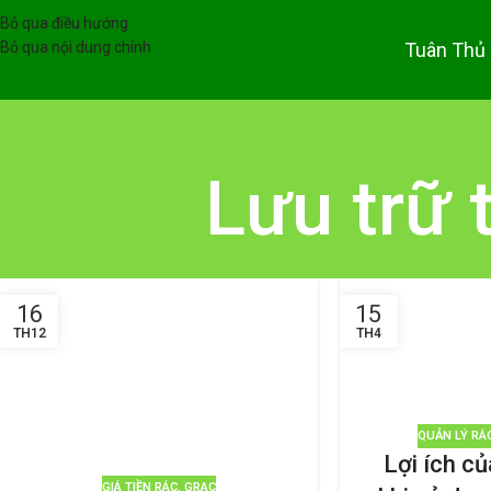
Bỏ qua điều hướng
Tuân Thủ
Bỏ qua nội dung chính
Lưu trữ 
16
15
TH12
TH4
QUẢN LÝ RÁ
Lợi ích c
GIÁ TIỀN RÁC
,
GRAC