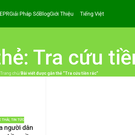
 EPR
Giải Pháp Số
Blog
Giới Thiệu
Tiếng Việt
thẻ: Tra cứu tiề
Trang chủ
/
Bài viết được gắn thẻ “Tra cứu tiền rác”
C THẢI
,
TIN TỨC
ủa người dân