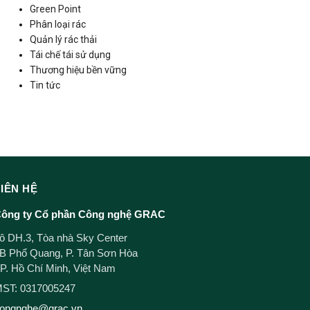
Green Point
Phân loại rác
Quản lý rác thải
Tái chế tái sử dụng
Thương hiệu bền vững
Tin tức
LIÊN HỆ
ông ty Cổ phần Công nghệ GRAC
ô DH.3, Tòa nhà Sky Center
B Phổ Quang, P. Tân Sơn Hòa
P. Hồ Chí Minh, Việt Nam
ST: 0317005247
ongnghe@grac.vn