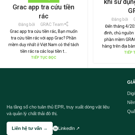
khi sử dụ
Grac app tra cứu tiền
G
rác
Đăng bởi
Đăng bởi
GRAC Team
Đến tháng 4/202
Grac app tra cứu tiền rác, Bạn muốn
đình, chủ nguồn 
tra cứu tiền rác với app Grac? Phần
phần mềm GRAC 
mềm duy nhất ở Việt Nam có thể tách
hàng trên địa bàn
tiền rác ra các loại tiền t...
TIẾP 
TIẾP TỤC ĐỌC
GI
Dig
Nền 
Hạ tầng số cho tuân thủ EPR, truy xuất dòng vật liệu
Quản
và quản lý chất thải đô thị.
Liên hệ tư vấn →
LinkedIn ↗