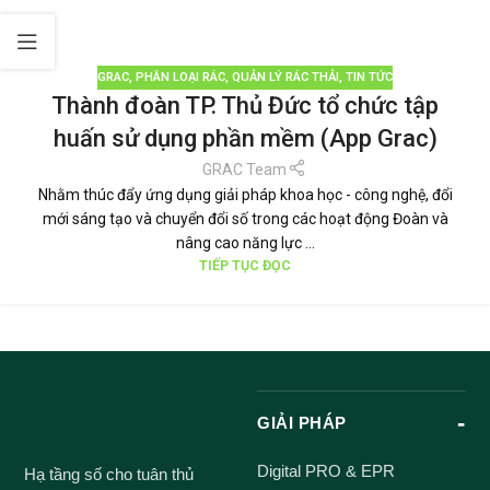
GRAC
,
PHÂN LOẠI RÁC
,
QUẢN LÝ RÁC THẢI
,
TIN TỨC
Thành đoàn TP. Thủ Đức tổ chức tập
huấn sử dụng phần mềm (App Grac)
GRAC Team
Nhằm thúc đẩy ứng dụng giải pháp khoa học - công nghệ, đổi
mới sáng tạo và chuyển đổi số trong các hoạt động Đoàn và
nâng cao năng lực ...
TIẾP TỤC ĐỌC
GIẢI PHÁP
Digital PRO & EPR
Hạ tầng số cho tuân thủ