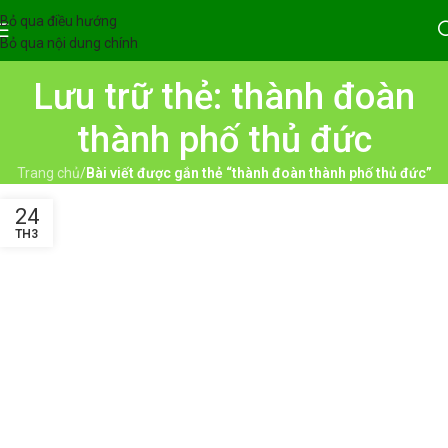
Bỏ qua điều hướng
Bỏ qua nội dung chính
Lưu trữ thẻ: thành đoàn
thành phố thủ đức
Trang chủ
/
Bài viết được gắn thẻ “thành đoàn thành phố thủ đức”
24
TH3