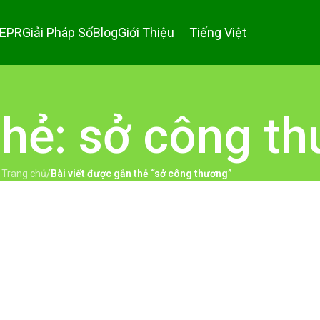
 EPR
Giải Pháp Số
Blog
Giới Thiệu
Tiếng Việt
thẻ: sở công t
Trang chủ
/
Bài viết được gắn thẻ “sở công thương”