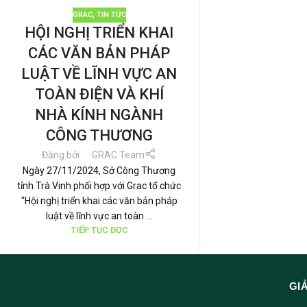
GRAC
,
TIN TỨC
HỘI NGHỊ TRIỂN KHAI
CÁC VĂN BẢN PHÁP
LUẬT VỀ LĨNH VỰC AN
TOÀN ĐIỆN VÀ KHÍ
NHÀ KÍNH NGÀNH
CÔNG THƯƠNG
Đăng bởi
GRAC Team
Ngày 27/11/2024, Sở Công Thương
tỉnh Trà Vinh phối hợp với Grac tổ chức
"Hội nghị triển khai các văn bản pháp
luật về lĩnh vực an toàn ...
TIẾP TỤC ĐỌC
GI