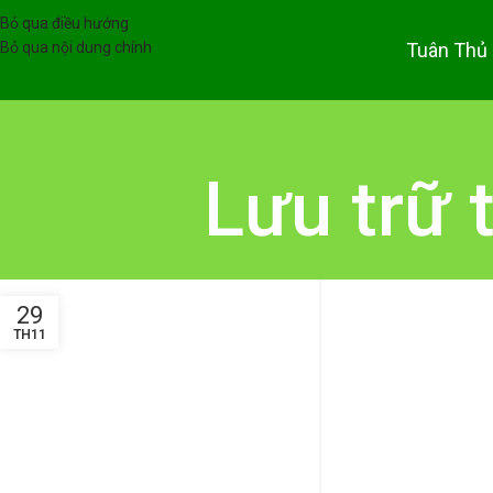
Bỏ qua điều hướng
Tuân Thủ
Bỏ qua nội dung chính
Lưu trữ 
29
TH11