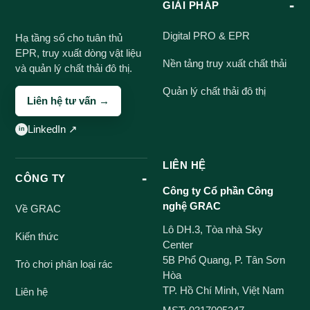
GIẢI PHÁP
Digital PRO & EPR
Hạ tầng số cho tuân thủ
EPR, truy xuất dòng vật liệu
Nền tảng truy xuất chất thải
và quản lý chất thải đô thị.
Quản lý chất thải đô thị
Liên hệ tư vấn →
LinkedIn ↗
LIÊN HỆ
CÔNG TY
Công ty Cổ phần Công
nghệ GRAC
Về GRAC
Lô DH.3, Tòa nhà Sky
Kiến thức
Center
5B Phổ Quang, P. Tân Sơn
Trò chơi phân loại rác
Hòa
TP. Hồ Chí Minh, Việt Nam
Liên hệ