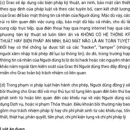
(c) Grac sẽ áp dụng các biện pháp kỹ thuật, an ninh, bảo mật cần thiết
theo quy định của pháp luật và theo các tuyên bố, cam kết chất lượng
của Grac để bảo mật thông tin cá nhân của Người dùng. Mặc dù vậy, các
rủi ro liên quan đến việc cung cấp, bảo mật dữ liệu cá nhân, cho dù là
cung cấp trực tiếp, qua điện thoại hay qua mạng internet hay qua các
phương tiện kỹ thuật sẽ luôn tiềm ẩn và KHÔNG CÓ HỆ THỐNG KỸ
THUẬT HAY BIỆN PHÁP AN NINH, BẢO MẬT NÀO LÀ AN TOÀN TUYỆT
ĐỐI hay có thể chống lại được tất cả các “hacker”, “tamper” (những
người xâm nhập trái phép để lục lọi thông tin); do đó, trong trường hợp
thông tin cá nhân của Người dùng bị lộ do bị hack hoặc các nguyên nhân
khác nằm ngoài tầm kiểm soát của Grac thì Người dùng theo đây đồng ý
miễn cho Grac toàn bộ trách nhiệm có liên quan.
(d) Trong phạm vi pháp luật hiện hành cho phép, Người dùng đồng ý sẽ
bồi thường cho Grac đối với mọi thủ tục tố tụng liên quan đến bên thứ ba
phát sinh từ hoặc liên quan đến các khiếu nại về việc Người dùng sử
dụng Dịch vụ, hoặc vi phạm Thỏa thuận. Điều khoản bồi thường này bao
gồm mọi trách nhiệm pháp lý hay chi phí phát sinh từ các khiếu nại, tổn
thất, thiệt hại, phán quyết, tiền phạt, chi phí kiện tụng và chi phí pháp lý.
Luật áp dụng