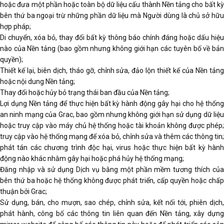
hoặc đưa một phần hoặc toàn bộ dữ liệu cấu thành Nền tảng cho bất kỳ
bên thứ ba ngoại trừ những phần dữ liệu mà Người dùng là chủ sở hữu
hợp pháp;
Di chuyển, xóa bỏ, thay đổi bất kỳ thông báo chính đáng hoặc dấu hiệu
nào của Nền tảng (bao gồm nhưng không giới hạn các tuyên bố về bản
quyền);
Thiết kế lại, biên dịch, tháo gỡ, chỉnh sửa, đảo lộn thiết kế của Nền tảng
hoặc nội dung Nền tảng;
Thay đổi hoặc hủy bỏ trạng thái ban đầu của Nền tảng;
Lợi dụng Nền tảng để thực hiện bất kỳ hành động gây hại cho hệ thống
an ninh mạng của Grac, bao gồm nhưng không giới hạn sử dụng dữ liệu
hoặc truy cập vào máy chủ hệ thống hoặc tài khoản không được phép;
truy cập vào hệ thống mạng để xóa bỏ, chỉnh sửa và thêm các thông tin;
phát tán các chương trình độc hại, virus hoặc thực hiện bất kỳ hành
động nào khác nhằm gây hại hoặc phá hủy hệ thống mạng;
Đăng nhập và sử dụng Dịch vụ bằng một phần mềm tương thích của
bên thứ ba hoặc hệ thống không được phát triển, cấp quyền hoặc chấp
thuận bởi Grac;
Sử dụng, bán, cho mượn, sao chép, chỉnh sửa, kết nối tới, phiên dịch,
phát hành, công bố các thông tin liên quan đến Nền tảng, xây dựng