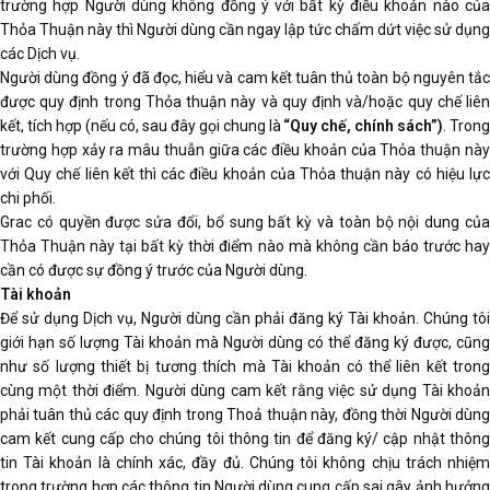
trường hợp Người dùng không đồng ý với bất kỳ điều khoản nào của
Thỏa Thuận này thì Người dùng cần ngay lập tức chấm dứt việc sử dụng
các Dịch vụ.
Người dùng đồng ý đã đọc, hiểu và cam kết tuân thủ toàn bộ nguyên tắc
được quy định trong Thỏa thuận này và quy định và/hoặc quy chế liên
kết, tích hợp (nếu có, sau đây gọi chung là
“Quy chế, chính sách”)
. Trong
trường hợp xảy ra mâu thuẫn giữa các điều khoản của Thỏa thuận này
với Quy chế liên kết thì các điều khoản của Thỏa thuận này có hiệu lực
chi phối.
Grac có quyền được sửa đổi, bổ sung bất kỳ và toàn bộ nội dung của
Thỏa Thuận này tại bất kỳ thời điểm nào mà không cần báo trước hay
cần có được sự đồng ý trước của Người dùng.
Tài khoản
Để sử dụng Dịch vụ, Người dùng cần phải đăng ký Tài khoản. Chúng tôi
giới hạn số lượng Tài khoản mà Người dùng có thể đăng ký được, cũng
như số lượng thiết bị tương thích mà Tài khoản có thể liên kết trong
cùng một thời điểm. Người dùng cam kết rằng việc sử dụng Tài khoản
phải tuân thủ các quy định trong Thoả thuận này, đồng thời Người dùng
cam kết cung cấp cho chúng tôi thông tin để đăng ký/ cập nhật thông
tin Tài khoản là chính xác, đầy đủ. Chúng tôi không chịu trách nhiệm
trong trường hợp các thông tin Người dùng cung cấp sai gây ảnh hưởng