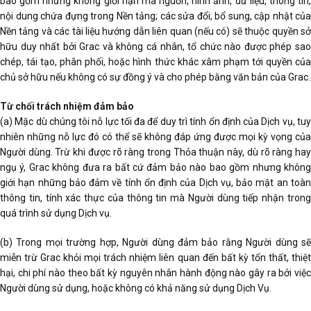
bao gồm nhưng không giới hạn mã nguồn, hình ảnh, dữ liệu, thông tin,
nội dung chứa đựng trong Nền tảng; các sửa đổi, bổ sung, cập nhật của
Nền tảng và các tài liệu hướng dẫn liên quan (nếu có) sẽ thuộc quyền sở
hữu duy nhất bởi Grac và không cá nhân, tổ chức nào được phép sao
chép, tái tạo, phân phối, hoặc hình thức khác xâm phạm tới quyền của
chủ sở hữu nếu không có sự đồng ý và cho phép bằng văn bản của Grac.
Từ chối trách nhiệm đảm bảo
(a) Mặc dù chúng tôi nỗ lực tối đa để duy trì tính ổn định của Dịch vụ, tuy
nhiên những nỗ lực đó có thể sẽ không đáp ứng được mọi kỳ vọng của
Người dùng. Trừ khi được rõ ràng trong Thỏa thuận này, dù rõ ràng hay
ngụ ý, Grac không đưa ra bất cứ đảm bảo nào bao gồm nhưng không
giới hạn những bảo đảm về tính ổn định của Dịch vụ, bảo mật an toàn
thông tin, tính xác thực của thông tin mà Người dùng tiếp nhận trong
quá trình sử dụng Dịch vụ.
(b) Trong mọi trường hợp, Người dùng đảm bảo rằng Người dùng sẽ
miễn trừ Grac khỏi mọi trách nhiệm liên quan đến bất kỳ tổn thất, thiệt
hại, chi phí nào theo bất kỳ nguyên nhân hành động nào gây ra bởi việc
Người dùng sử dụng, hoặc không có khả năng sử dụng Dịch Vụ.