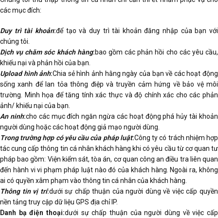
các mục đích:
Duy trì tài khoản
:
để tạo và duy trì tài khoản đăng nhập của bạn vớ
chúng tôi.
Dịch vụ chăm sóc khách hàng
:
bao gồm các phản hồi cho các yêu cầu
khiếu nại và phản hồi của bạn.
Upload hình ảnh
:
Chia sẻ hình ảnh hằng ngày của bạn về các hoạt độn
sống xanh để lan tỏa thông điệp và truyền cảm hứng về bảo vệ môi
trường. Minh họa để tăng tính xác thực và độ chính xác cho các phản
ảnh/ khiếu nại của bạn.
An ninh
:
cho các mục đích ngăn ngừa các hoạt động phá hủy tài khoả
người dùng hoặc các hoạt động giả mạo người dùng.
Trong trường hợp có yêu cầu của pháp luật
:
Công ty có trách nhiệm hợ
tác cung cấp thông tin cá nhân khách hàng khi có yêu cầu từ cơ quan tư
pháp bao gồm: Viện kiểm sát, tòa án, cơ quan công an điều tra liên quan
đến hành vi vi phạm pháp luật nào đó của khách hàng. Ngoài ra, không
ai có quyền xâm phạm vào thông tin cá nhân của khách hàng.
Thông tin vị trí
:
dưới sự chấp thuận của người dùng về việc cấp quyề
nền tảng truy cập dữ liệu GPS địa chỉ IP.
Danh bạ điện thoại:
dưới sự chấp thuận của người dùng về việc cấp