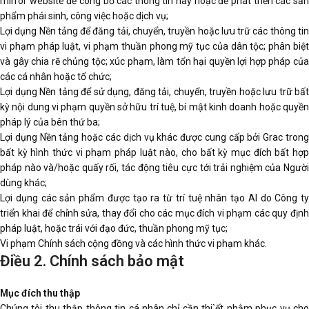
mirror website để công bố các thông tin này hoặc để phát triển các sản
phẩm phái sinh, công việc hoặc dịch vụ;
Lợi dụng Nền tảng để đăng tải, chuyển, truyền hoặc lưu trữ các thông tin
vi phạm pháp luật, vi phạm thuần phong mỹ tục của dân tộc; phân biệt
và gây chia rẽ chủng tộc; xúc phạm, làm tổn hại quyền lợi hợp pháp của
các cá nhân hoặc tổ chức;
Lợi dụng Nền tảng để sử dụng, đăng tải, chuyển, truyền hoặc lưu trữ bất
kỳ nội dung vi phạm quyền sở hữu trí tuệ, bí mật kinh doanh hoặc quyền
pháp lý của bên thứ ba;
Lợi dụng Nền tảng hoặc các dịch vụ khác được cung cấp bởi Grac trong
bất kỳ hình thức vi phạm pháp luật nào, cho bất kỳ mục đích bất hợp
pháp nào và/hoặc quấy rối, tác động tiêu cực tới trải nghiệm của Người
dùng khác;
Lợi dụng các sản phẩm được tạo ra từ trí tuệ nhân tạo AI do Công ty
triển khai để chỉnh sửa, thay đổi cho các mục đích vi phạm các quy định
pháp luật, hoặc trái với đạo đức, thuần phong mỹ tục;
Vi phạm Chính sách cộng đồng và các hình thức vi phạm khác.
Điều 2. Chính sách bảo mật
Mục đích thu thập
Chúng tôi thu thập thông tin cá nhân chỉ cần thi`ết nhằm phục vụ cho