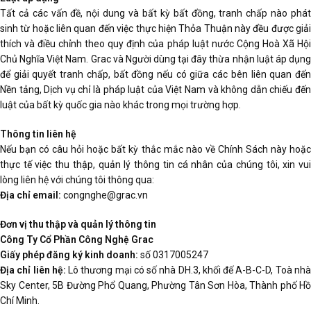
Tất cả các vấn đề, nội dung và bất kỳ bất đồng, tranh chấp nào phát
sinh từ hoặc liên quan đến việc thực hiện Thỏa Thuận này đều được giải
thích và điều chỉnh theo quy định của pháp luật nước Cộng Hoà Xã Hội
Chủ Nghĩa Việt Nam. Grac và Người dùng tại đây thừa nhận luật áp dụng
để giải quyết tranh chấp, bất đồng nếu có giữa các bên liên quan đến
Nền tảng, Dịch vụ chỉ là pháp luật của Việt Nam và không dẫn chiếu đến
luật của bất kỳ quốc gia nào khác trong mọi trường hợp.
Thông tin liên hệ
Nếu bạn có câu hỏi hoặc bất kỳ thắc mắc nào về Chính Sách này hoặc
thực tế việc thu thập, quản lý thông tin cá nhân của chúng tôi, xin vui
lòng liên hệ với chúng tôi thông qua:
Địa chỉ email:
congnghe@grac.vn
Đơn vị thu thập và quản lý thông tin
Công Ty Cổ Phần Công Nghệ Grac
Giấy phép đăng ký kinh doanh:
số 0317005247
Địa chỉ liên hệ:
Lô thương mại có số nhà DH.3, khối đế A-B-C-D, Toà nh
Sky Center, 5B Đường Phổ Quang, Phường Tân Sơn Hòa, Thành phố Hồ
Chí Minh.