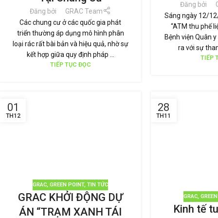
Đăng bởi
Đăng bởi
GRAC Team
Sáng ngày 12/12/
Các chung cư ở các quốc gia phát
“ATM thu phế liệ
triển thường áp dụng mô hình phân
Bệnh viện Quân y
loại rác rất bài bản và hiệu quả, nhờ sự
ra với sự tha
kết hợp giữa quy định pháp ...
TIẾP 
TIẾP TỤC ĐỌC
01
28
TH12
TH11
GRAC
,
GREEN POINT
,
TIN TỨC
GRAC KHỞI ĐỘNG DỰ
GRAC
,
GREEN
Kinh tế t
ÁN “TRẠM XANH TÁI