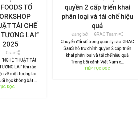
TỨC
DỤNG
 FOODS TỔ
quyền 2 cấp triển khai
ORKSHOP
phân loại và tái chế hiệu
UẬT TÁI CHẾ
quả
 TƯƠNG LAI”
Đăng bởi
GRAC Team
Chuyển đổi số trong quản lý rác: GRAC
 2025
SaaS hỗ trợ chính quyền 2 cấp triển
i
Grac
khai phân loại và tái chế hiệu quả
 “NGHỆ THUẬT TÁI
Trong bối cảnh Việt Nam c...
ƯƠNG LAI” Khi rác
TIẾP TỤC ĐỌC
ện về một tương lai
ổi học không bắt ...
TỤC ĐỌC