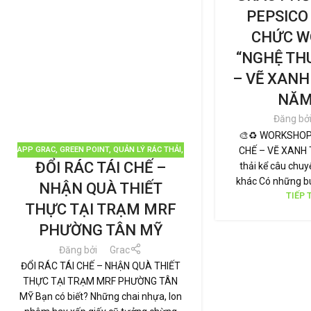
PEPSICO
CHỨC W
“NGHỆ TH
– VẼ XANH
NĂM
Đăng bở
🎨♻️ WORKSHOP
CHẾ – VẼ XANH T
APP GRAC
,
GREEN POINT
,
QUẢN LÝ RÁC THẢI
,
ĐỔI RÁC TÁI CHẾ –
thải kể câu chuy
THƯƠNG HIỆU BỀN VỮNG
khác Có những bu
NHẬN QUÀ THIẾT
TIẾP 
THỰC TẠI TRẠM MRF
PHƯỜNG TÂN MỸ
Đăng bởi
Grac
ĐỔI RÁC TÁI CHẾ – NHẬN QUÀ THIẾT
THỰC TẠI TRẠM MRF PHƯỜNG TÂN
MỸ Bạn có biết? Những chai nhựa, lon