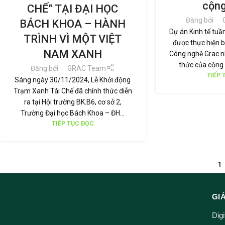
cộn
CHẾ” TẠI ĐẠI HỌC
Đăng bởi
BÁCH KHOA – HÀNH
Dự án Kinh tế tuầ
TRÌNH VÌ MỘT VIỆT
được thực hiện b
NAM XANH
Công nghệ Grac 
thức của cộng 
Đăng bởi
GRAC Team
TIẾP 
Sáng ngày 30/11/2024, Lễ Khởi động
Trạm Xanh Tái Chế đã chính thức diễn
ra tại Hội trường BK.B6, cơ sở 2,
Trường Đại học Bách Khoa – ĐH...
TIẾP TỤC ĐỌC
1
GI
Dig