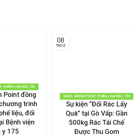
08
TH12
T
,
PHÂN LOẠI RÁC
,
TÁI
n Point đồng
 DỤNG
,
TIN TỨC
GRAC
,
GREEN POINT
,
PHÂN LOẠI RÁC
,
TIN
chương trình
Sự kiện “Đổi Rác Lấy
TỨC
hế liệu, đổi
Quà” tại Gò Vấp: Gần
tại Bệnh viện
500kg Rác Tái Chế
 y 175
Được Thu Gom