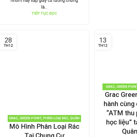
nhôm hay xấp giấy cũ tưởng chừng
là...
TIẾP TỤC ĐỌC
28
13
TH12
TH12
GRAC
,
GREEN POIN
Grac Gree
CHẾ TÁI SỬ
hành cùng 
“ATM thu p
GRAC
,
GREEN POINT
,
PHÂN LOẠI RÁC
,
QUẢN
học liệu” 
Mô Hình Phân Loại Rác
LÝ RÁC THẢI
,
TÁI CHẾ TÁI SỬ DỤNG
,
THƯƠNG
Quân
HIỆU BỀN VỮNG
,
TIN TỨC
Tại Chung Cư