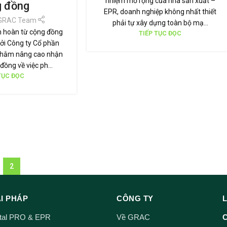
nhiệm mở rộng của nhà sản xuất –
g đồng
EPR, doanh nghiệp không nhất thiết
GRAC Team
phải tự xây dựng toàn bộ mạ...
n hoàn từ cộng đồng
TIẾP TỤC ĐỌC
ởi Công ty Cổ phần
nhằm nâng cao nhận
đồng về việc ph...
TỤC ĐỌC
2
ẢI PHÁP
CÔNG TY
ital PRO & EPR
Về GRAC
C