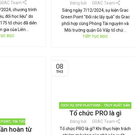
GRAC Team
Đăng bởi
GRAC Team
2024, chương trình
Sáng ngày 7/12/2024, sự kiện Grac
u, đổi học liệu” do
Green Point "Đổi rác lấy quà" do Grac
 175 tổ chức đã diễn
phối hợp cùng Phòng Tài nguyên và
m gia của Liên...
Môi trường quận Gò Vấp tổ chứ...
TỤC ĐỌC
TIẾP TỤC ĐỌC
08
TH3
DỊCH VỤ
,
EPR PLATFORM - TRUY XUẤT SẢN
Tổ chức PRO là gì
PHẨM
,
EPR-PRO
,
GRAC
,
GREEN POINT
,
PHÂN
LOẠI RÁC
,
QUẢN LÝ RÁC THẢI
,
TÁI CHẾ TÁI SỬ
Đăng bởi
GRAC Team
 POINT
,
TIN TỨC
DỤNG
,
THƯƠNG HIỆU BỀN VỮNG
,
TIN TỨC
uần hoàn từ
Tổ chức PRO là gì? Khi thực hiện trách