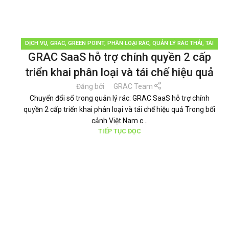
DỊCH VỤ
,
GRAC
,
GREEN POINT
,
PHÂN LOẠI RÁC
,
QUẢN LÝ RÁC THẢI
,
TÁI
GRAC SaaS hỗ trợ chính quyền 2 cấp
CHẾ TÁI SỬ DỤNG
triển khai phân loại và tái chế hiệu quả
Đăng bởi
GRAC Team
Chuyển đổi số trong quản lý rác: GRAC SaaS hỗ trợ chính
quyền 2 cấp triển khai phân loại và tái chế hiệu quả Trong bối
cảnh Việt Nam c...
TIẾP TỤC ĐỌC