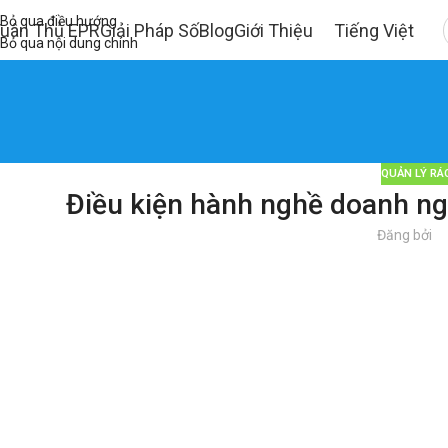
Bỏ qua điều hướng
uân Thủ EPR
Giải Pháp Số
Blog
Giới Thiệu
Tiếng Việt
Bỏ qua nội dung chính
QUẢN LÝ RÁ
Điều kiện hành nghề doanh ngh
Đăng bởi