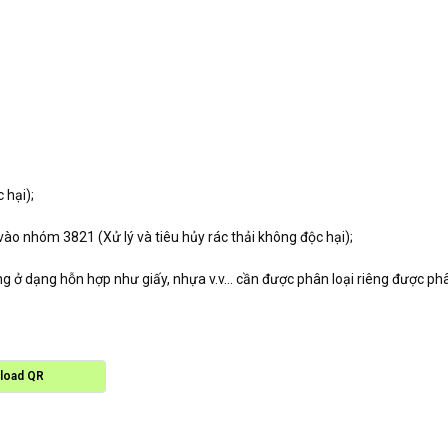
 hại);
ào nhóm 3821 (Xử lý và tiêu hủy rác thải không độc hại);
ang ở dạng hỗn hợp như giấy, nhựa v.v… cần được phân loại riêng được ph
load QR