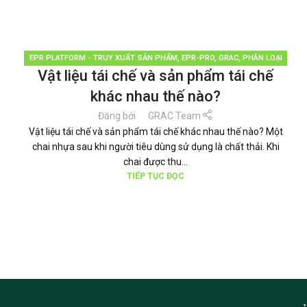
EPR PLATFORM - TRUY XUẤT SẢN PHẨM
,
EPR-PRO
,
GRAC
,
PHÂN LOẠI
Vật liệu tái chế và sản phẩm tái chế
RÁC
,
QUẢN LÝ RÁC THẢI
,
TÁI CHẾ TÁI SỬ DỤNG
,
THƯƠNG HIỆU BỀN
VỮNG
,
TIN TỨC
khác nhau thế nào?
Đăng bởi
GRAC Team
Vật liệu tái chế và sản phẩm tái chế khác nhau thế nào? Một
chai nhựa sau khi người tiêu dùng sử dụng là chất thải. Khi
chai được thu...
TIẾP TỤC ĐỌC