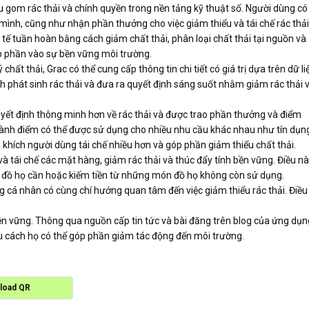
u gom rác thải và chính quyền trong nền tảng kỹ thuật số. Người dùng có
a mình, cũng như nhận phần thưởng cho việc giảm thiểu và tái chế rác thải
ế tuần hoàn bằng cách giảm chất thải, phân loại chất thải tại nguồn và
óp phần vào sự bền vững môi trường.
ất thải, Grac có thể cung cấp thông tin chi tiết có giá trị dựa trên dữ li
nh phát sinh rác thải và đưa ra quyết định sáng suốt nhằm giảm rác thải 
ết định thông minh hơn về rác thải và được trao phần thưởng và điểm
thành điểm có thể được sử dụng cho nhiều nhu cầu khác nhau như tín dụn
 khích người dùng tái chế nhiều hơn và góp phần giảm thiểu chất thải.
à tái chế các mặt hàng, giảm rác thải và thúc đẩy tính bền vững. Điều n
ón đồ họ cần hoặc kiếm tiền từ những món đồ họ không còn sử dụng.
 cá nhân có cùng chí hướng quan tâm đến việc giảm thiểu rác thải. Điều
ền vững. Thông qua nguồn cấp tin tức và bài đăng trên blog của ứng dụn
iểu cách họ có thể góp phần giảm tác động đến môi trường.
load QR