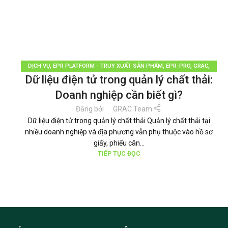
DỊCH VỤ
,
EPR PLATFORM - TRUY XUẤT SẢN PHẨM
,
EPR-PRO
,
GRAC
,
Dữ liệu điện tử trong quản lý chất thải:
PHÂN LOẠI RÁC
,
QUẢN LÝ RÁC THẢI
,
TÁI CHẾ TÁI SỬ DỤNG
,
THƯƠNG
HIỆU BỀN VỮNG
,
TIN TỨC
Doanh nghiệp cần biết gì?
Đăng bởi
GRAC Team
Dữ liệu điện tử trong quản lý chất thải Quản lý chất thải tại
nhiều doanh nghiệp và địa phương vẫn phụ thuộc vào hồ sơ
giấy, phiếu cân...
TIẾP TỤC ĐỌC