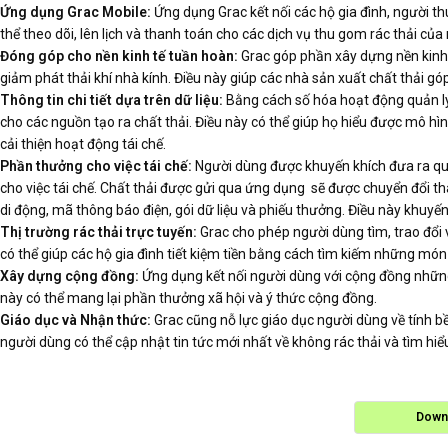
Ứng dụng Grac Mobile:
Ứng dụng Grac kết nối các hộ gia đình, người th
thể theo dõi, lên lịch và thanh toán cho các dịch vụ thu gom rác thải củ
Đóng góp cho nền kinh tế tuần hoàn:
Grac góp phần xây dựng nền kinh t
giảm phát thải khí nhà kính. Điều này giúp các nhà sản xuất chất thải g
Thông tin chi tiết dựa trên dữ liệu:
Bằng cách số hóa hoạt động quản lý ch
cho các nguồn tạo ra chất thải. Điều này có thể giúp họ hiểu được mô hì
cải thiện hoạt động tái chế.
Phần thưởng cho việc tái chế:
Người dùng được khuyến khích đưa ra quy
cho việc tái chế. Chất thải được gửi qua ứng dụng sẽ được chuyển đổi 
di động, mã thông báo điện, gói dữ liệu và phiếu thưởng. Điều này khuyến
Thị trường rác thải trực tuyến:
Grac cho phép người dùng tìm, trao đổi v
có thể giúp các hộ gia đình tiết kiệm tiền bằng cách tìm kiếm những m
Xây dựng cộng đồng:
Ứng dụng kết nối người dùng với cộng đồng những
này có thể mang lại phần thưởng xã hội và ý thức cộng đồng.
Giáo dục và Nhận thức:
Grac cũng nỗ lực giáo dục người dùng về tính b
người dùng có thể cập nhật tin tức mới nhất về không rác thải và tìm h
Down