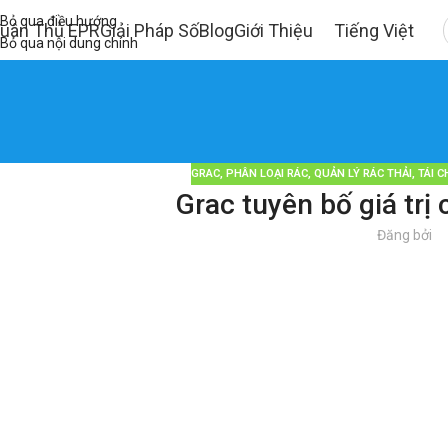
Bỏ qua điều hướng
uân Thủ EPR
Giải Pháp Số
Blog
Giới Thiệu
Tiếng Việt
Bỏ qua nội dung chính
GRAC
,
PHÂN LOẠI RÁC
,
QUẢN LÝ RÁC THẢI
,
TÁI C
Grac tuyên bố giá trị
Đăng bởi